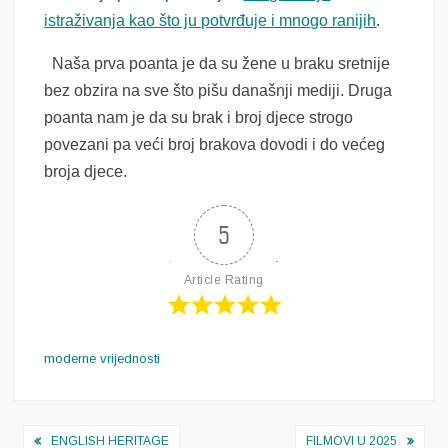
istraživanja kao što ju potvrđuje i mnogo ranijih
.
Naša prva poanta je da su žene u braku sretnije
bez obzira na sve što pišu današnji mediji. Druga
poanta nam je da su brak i broj djece strogo
povezani pa veći broj brakova dovodi i do većeg
broja djece.
5
Article Rating
moderne vrijednosti
Navigacija
ENGLISH HERITAGE
FILMOVI U 2025