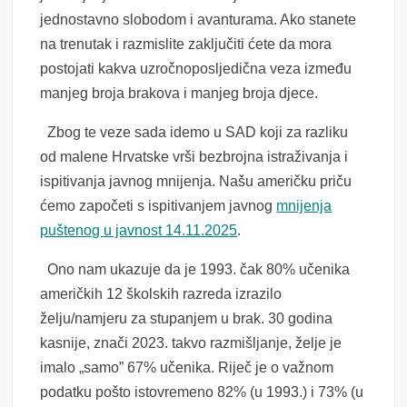
jednostavno slobodom i avanturama. Ako stanete
na trenutak i razmislite zaključiti ćete da mora
postojati kakva uzročnoposljedična veza između
manjeg broja brakova i manjeg broja djece.
Zbog te veze sada idemo u SAD koji za razliku
od malene Hrvatske vrši bezbrojna istraživanja i
ispitivanja javnog mnijenja. Našu američku priču
ćemo započeti s ispitivanjem javnog
mnijenja
puštenog u javnost 14.11.2025
.
Ono nam ukazuje da je 1993. čak 80% učenika
američkih 12 školskih razreda izrazilo
želju/namjeru za stupanjem u brak. 30 godina
kasnije, znači 2023. takvo razmišljanje, želje je
imalo „samo” 67% učenika. Riječ je o važnom
podatku pošto istovremeno 82% (u 1993.) i 73% (u