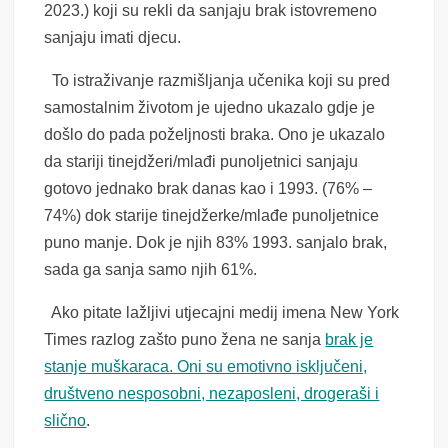
2023.) koji su rekli da sanjaju brak istovremeno
sanjaju imati djecu.
To istraživanje razmišljanja učenika koji su pred
samostalnim životom je ujedno ukazalo gdje je
došlo do pada poželjnosti braka. Ono je ukazalo
da stariji tinejdžeri/mlađi punoljetnici sanjaju
gotovo jednako brak danas kao i 1993. (76% –
74%) dok starije tinejdžerke/mlađe punoljetnice
puno manje. Dok je njih 83% 1993. sanjalo brak,
sada ga sanja samo njih 61%.
Ako pitate lažljivi utjecajni medij imena New York
Times razlog zašto puno žena ne sanja
brak je
stanje muškaraca. Oni su emotivno isključeni,
društveno nesposobni, nezaposleni, drogeraši i
slično
.