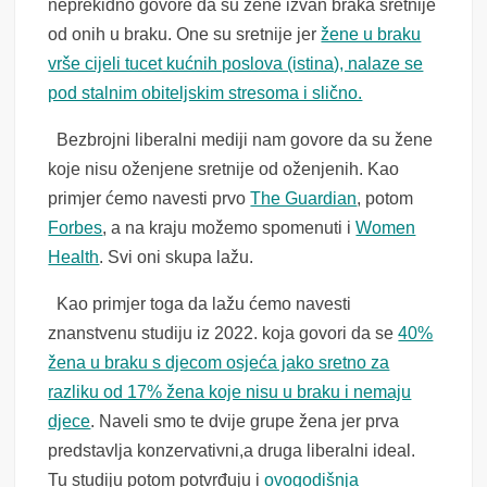
neprekidno govore da su žene izvan braka sretnije
od onih u braku. One su sretnije jer
žene u braku
vrše cijeli tucet kućnih poslova (istina), nalaze se
pod stalnim obiteljskim stresoma i slično.
Bezbrojni liberalni mediji nam govore da su žene
koje nisu oženjene sretnije od oženjenih. Kao
primjer ćemo navesti prvo
The Guardian
, potom
Forbes
, a na kraju možemo spomenuti i
Women
Health
. Svi oni skupa lažu.
Kao primjer toga da lažu ćemo navesti
znanstvenu studiju iz 2022. koja govori da se
40%
žena u braku s djecom osjeća jako sretno za
razliku od 17% žena koje nisu u braku i nemaju
djece
. Naveli smo te dvije grupe žena jer prva
predstavlja konzervativni,a druga liberalni ideal.
Tu studiju potom potvrđuju i
ovogodišnja