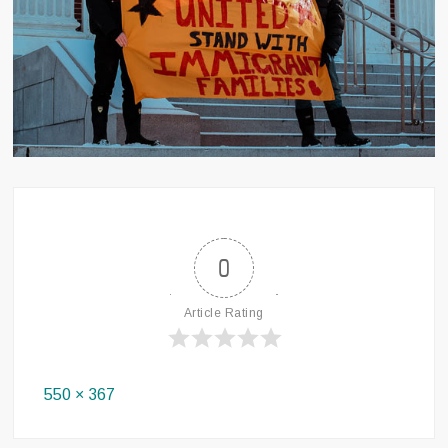
0
Article Rating
Full
550 × 367
size