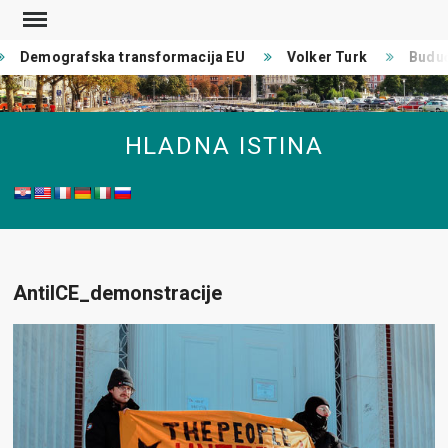
Skip
to
Demografska transformacija EU
Volker Turk
Buduć
content
HLADNA ISTINA
AntiICE_demonstracije