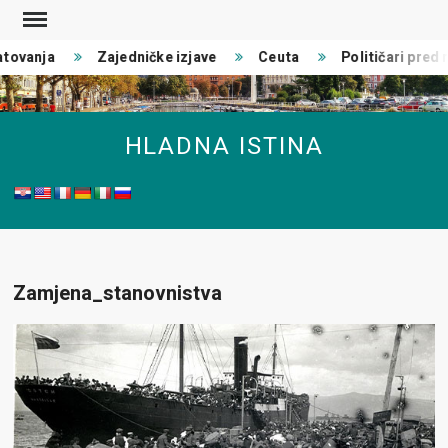
Skip
to
tovanja
Zajedničke izjave
Ceuta
Političari pred r
content
HLADNA ISTINA
Zamjena_stanovnistva