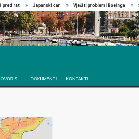
pred rat
Japanski car
Vječiti problemi Boeinga
Šv
GOVOR S…
DOKUMENTI
KONTAKTI