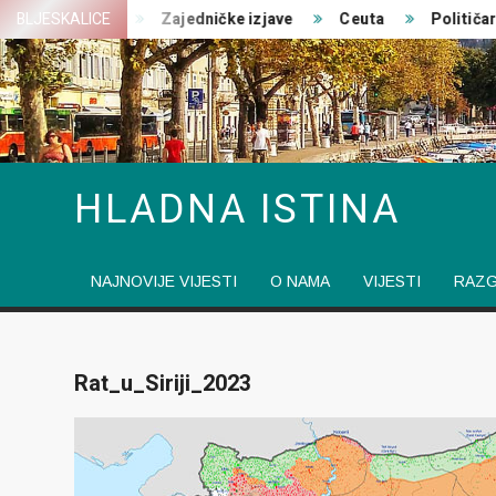
Skip
st ratovanja
BLJESKALICE
Zajedničke izjave
Ceuta
Političari 
to
content
HLADNA ISTINA
NAJNOVIJE VIJESTI
O NAMA
VIJESTI
RAZ
Rat_u_Siriji_2023