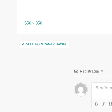
Full
550 × 350
size
Navigacija
VELIKA ORUŽANA PLJAČKA
objava
Registracija