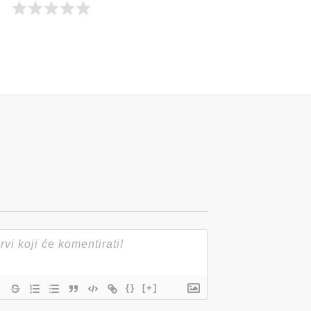
{}
[+]