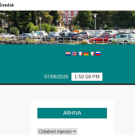
edski izbori
Izvještaj Europola
Previše demokracije
07/08/2026
1:50:59 PM
ARHIVA
ARHIVA