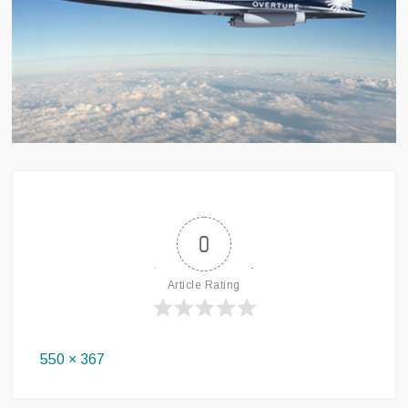
0
Article Rating
Full
550 × 367
size