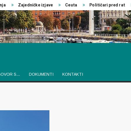
a
Zajedničke izjave
Ceuta
Političari pred rat
GOVOR S…
DOKUMENTI
KONTAKTI