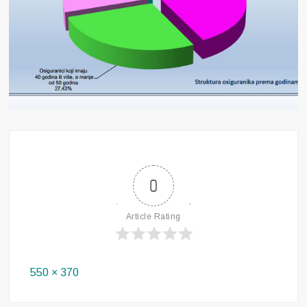
0
Article Rating
Full
550 × 370
size