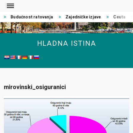
Skip
to
Budućnost ratovanja
Zajedničke izjave
Ceuta
content
HLADNA ISTINA
mirovinski_osiguranici