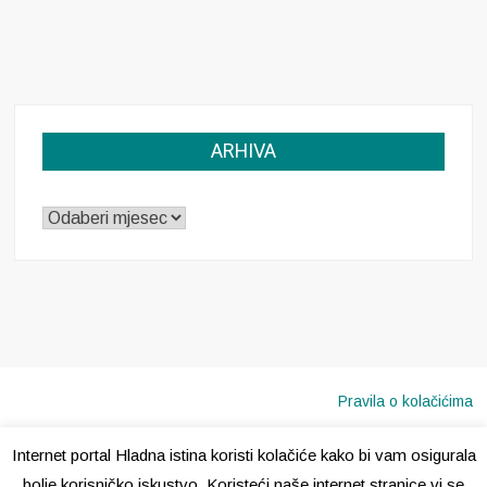
ARHIVA
ARHIVA
Pravila o kolačićima
Internet portal Hladna istina koristi kolačiće kako bi vam osigurala
Copyright © 2020 · Sva prava pridržana ·
Hladna Istina
bolje korisničko iskustvo. Koristeći naše internet stranice vi se