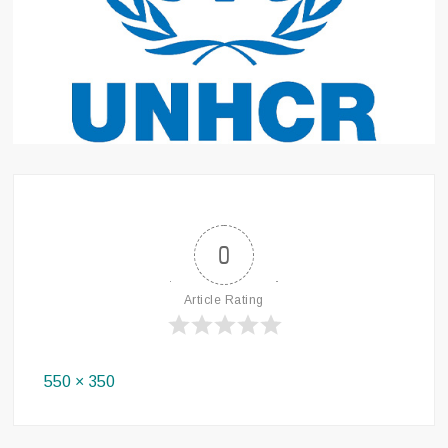
0
Article Rating
Full
550 × 350
size