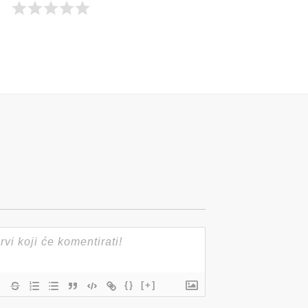
{}
[+]