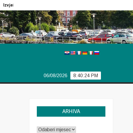
Izvještaj Europola
Previše demokracije
Sporazum iz Bj
06/08/2026
8:40:24 PM
ARHIVA
ARHIVA