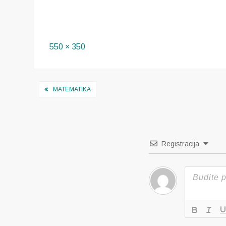
Full
550 × 350
size
Navigacija
MATEMATIKA
objava
Registracija