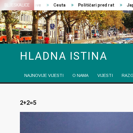
Skip
Zajedničke izjave
BLJESKALICE
Ceuta
Političari pred rat
Japan
to
content
HLADNA ISTINA
NAJNOVIJE VIJESTI
O NAMA
VIJESTI
RAZ
2+2=5