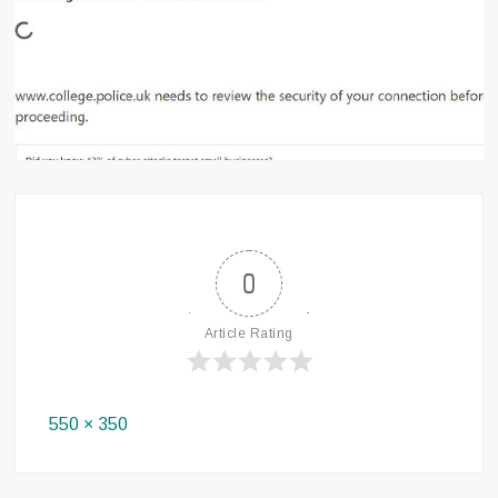
0
Article Rating
Full
550 × 350
size