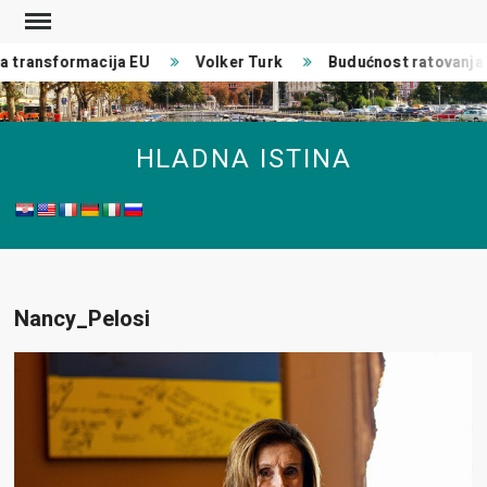
Skip
to
 transformacija EU
Volker Turk
Budućnost ratovanja
content
HLADNA ISTINA
Nancy_Pelosi