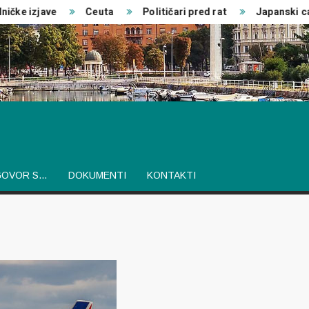
ke izjave
Ceuta
Političari pred rat
Japanski car
GOVOR S…
DOKUMENTI
KONTAKTI