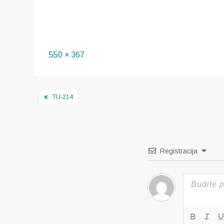
Full
550 × 367
size
Navigacija
TU-214
objava
Registracija