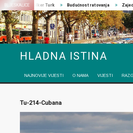
Skip
ija EU
BLJESKALICE
Volker Turk
Budućnost ratovanja
Zajednič
to
content
HLADNA ISTINA
NAJNOVIJE VIJESTI
O NAMA
VIJESTI
RAZ
Tu-214-Cubana