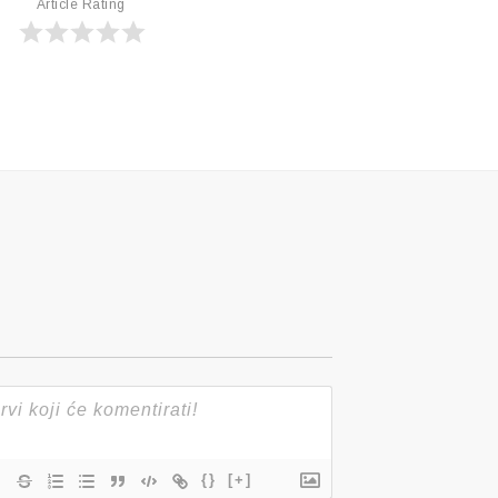
Article Rating
{}
[+]