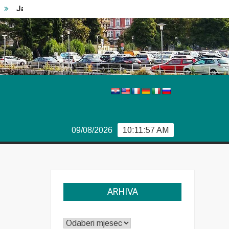
Japanski car
Vječiti problemi Boeinga
Švedski izbor
09/08/2026
10:11:57 AM
ARHIVA
ARHIVA