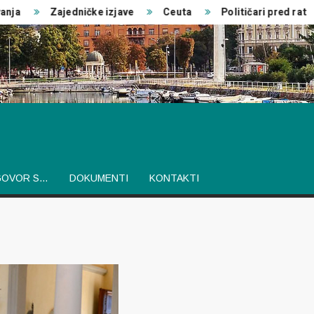
ja
Zajedničke izjave
Ceuta
Političari pred rat
GOVOR S…
DOKUMENTI
KONTAKTI