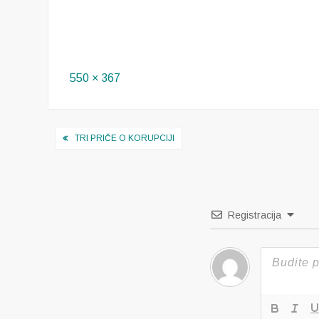
Full
550 × 367
size
Navigacija
TRI PRIČE O KORUPCIJI
objava
Registracija