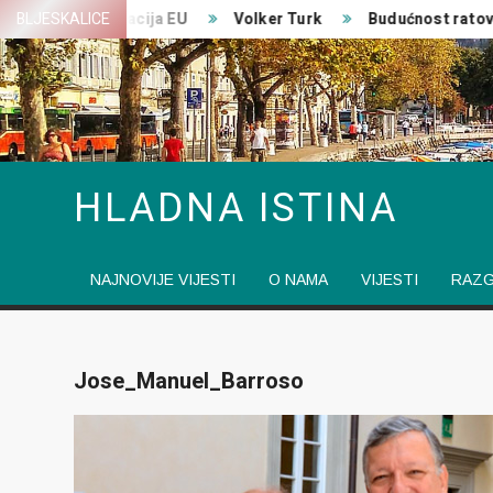
Skip
ka transformacija EU
BLJESKALICE
Volker Turk
Budućnost ratovan
to
content
HLADNA ISTINA
NAJNOVIJE VIJESTI
O NAMA
VIJESTI
RAZ
Jose_Manuel_Barroso