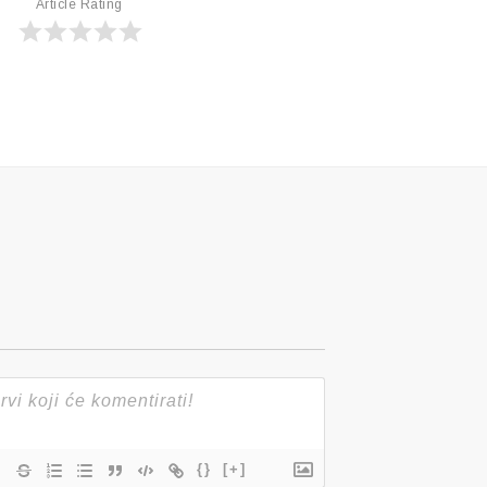
Article Rating
{}
[+]