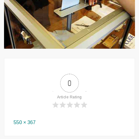
0
Article Rating
Full
550 × 367
size