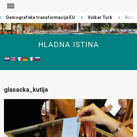
Skip
to
Demografska transformacija EU
Volker Turk
Buduć
content
HLADNA ISTINA
glasacka_kutija