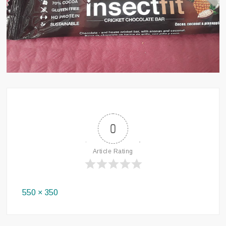
0
Article Rating
Full
550 × 350
size