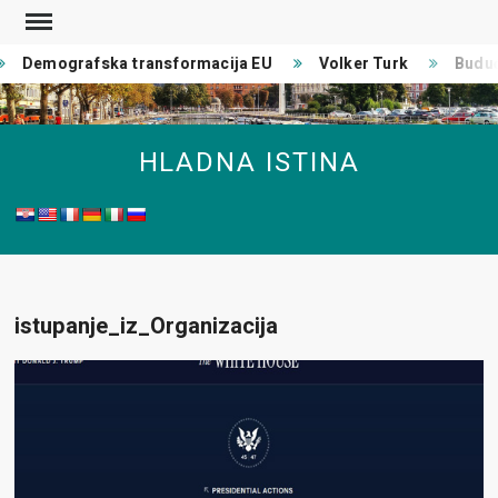
Skip
to
Demografska transformacija EU
Volker Turk
Buduć
content
HLADNA ISTINA
istupanje_iz_Organizacija