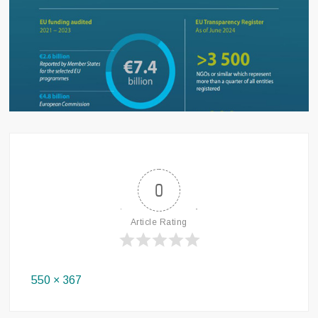
0
Article Rating
Full
550 × 367
size