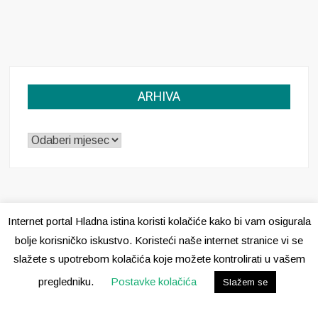
ARHIVA
ARHIVA
Internet portal Hladna istina koristi kolačiće kako bi vam osigurala
bolje korisničko iskustvo. Koristeći naše internet stranice vi se
slažete s upotrebom kolačića koje možete kontrolirati u vašem
Pravila o kolačićima
pregledniku.
Postavke kolačića
Slažem se
Copyright © 2020 · Sva prava pridržana ·
Hladna Istina