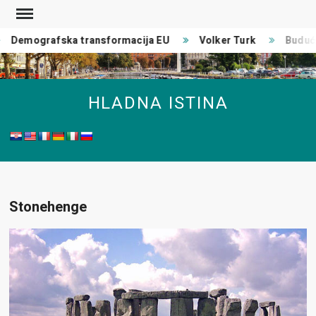
Skip
to
Demografska transformacija EU
Volker Turk
Budućn
content
HLADNA ISTINA
Stonehenge