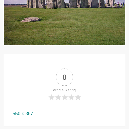
0
Article Rating
Full
550 × 367
size