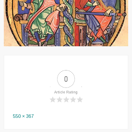
0
Article Rating
Full
550 × 367
size