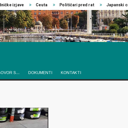
čke izjave
Ceuta
Političari pred rat
Japanski car
GOVOR S…
DOKUMENTI
KONTAKTI