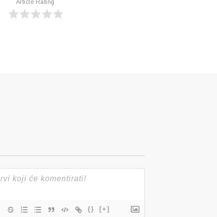
Article Rating
{}
[+]