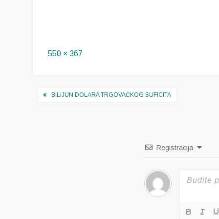
Full
550 × 367
size
Navigacija
BILIJUN DOLARA TRGOVAČKOG SUFICITA
objava
Registracija