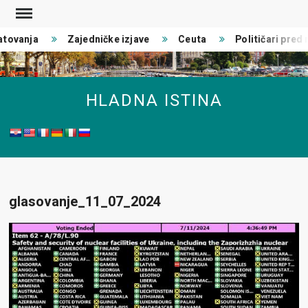
Skip
to
tovanja
Zajedničke izjave
Ceuta
Političari pred r
content
HLADNA ISTINA
glasovanje_11_07_2024