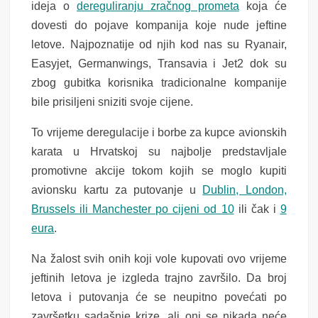
ideja o
dereguliranju zračnog prometa
koja će
dovesti do pojave kompanija koje nude jeftine
letove. Najpoznatije od njih kod nas su Ryanair,
Easyjet, Germanwings, Transavia i Jet2 dok su
zbog gubitka korisnika tradicionalne kompanije
bile prisiljeni sniziti svoje cijene.
To vrijeme deregulacije i borbe za kupce avionskih
karata u Hrvatskoj su najbolje predstavljale
promotivne akcije tokom kojih se moglo kupiti
avionsku kartu za putovanje u
Dublin, London,
Brussels ili Manchester po cijeni od 10
ili čak i
9
eura
.
Na žalost svih onih koji vole kupovati ovo vrijeme
jeftinih letova je izgleda trajno završilo. Da broj
letova i putovanja će se neupitno povećati po
završetku sadašnje krize, ali oni se nikada neće