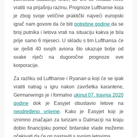
vratiti na prijašnju razinu. Prognoze Lufthanse koja
je zbog svoje veličine praktički najveći europski
igrač nam govore da će biti
potrebne godine
da se
broj putnika i letova vrati na situaciju kakva je bila
prije samo 6 mjeseci. U skladu s tim Lufthansa će
se rješiti 40 svojih aviona što ukazuje bolje od
svake riječi na dugoročne prognoze ove
korporacije.
Za razliku od Lufthanse i Ryanair-a koji će se ipak
vratiti natrag u igru nakon završetka karantene,
Germanwings je i formalno
ukinut 07. travnja 2020
godine
dok je Easyjet obustavio letove na
neodređeno vrijeme
. Kako je Easyjet koji je
iznimno značajan za turizam u Dalmaciji na kraju
dobio financijsku pomoć britanske vlade možemo
očekivati da će on nastaviti s svojim letovima.