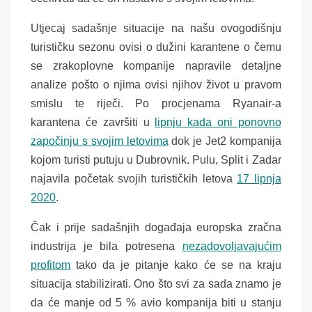
Utjecaj sadašnje situacije na našu ovogodišnju
turističku sezonu ovisi o dužini karantene o čemu
se zrakoplovne kompanije napravile detaljne
analize pošto o njima ovisi njihov život u pravom
smislu te riječi. Po procjenama Ryanair-a
karantena će završiti u
lipnju kada oni ponovno
započinju s svojim letovima
dok je Jet2 kompanija
kojom turisti putuju u Dubrovnik. Pulu, Split i Zadar
najavila početak svojih turističkih letova
17 lipnja
2020
.
Čak i prije sadašnjih događaja europska zračna
industrija je bila potresena
nezadovoljavajućim
profitom
tako da je pitanje kako će se na kraju
situacija stabilizirati. Ono što svi za sada znamo je
da će manje od 5 % avio kompanija biti u stanju