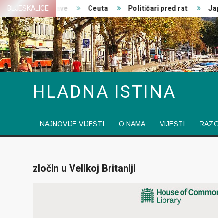
Skip
Zajedničke izjave
BLJESKALICE
Ceuta
Političari pred rat
Japan
to
content
HLADNA ISTINA
NAJNOVIJE VIJESTI
O NAMA
VIJESTI
RAZ
zločin u Velikoj Britaniji