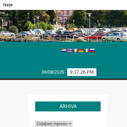
Izvještaj Europola
Previše demokracije
Sporazum iz Bj
06/08/2026
9:37:26 PM
ARHIVA
ARHIVA