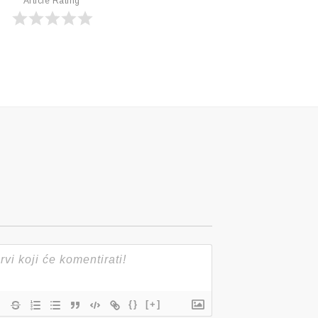
Article Rating
{}
[+]