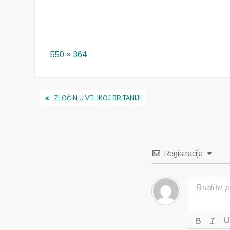
Full
550 × 364
size
Navigacija
ZLOČIN U VELIKOJ BRITANIJI
objava
Registracija