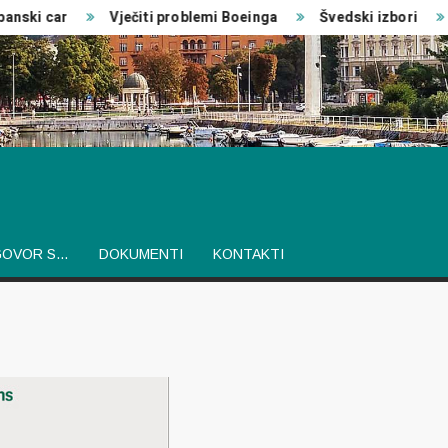
ski car
Vječiti problemi Boeinga
Švedski izbori
GOVOR S…
DOKUMENTI
KONTAKTI