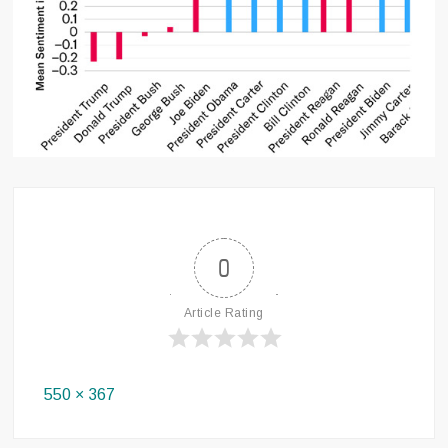
0
Article Rating
Full
550 × 367
size