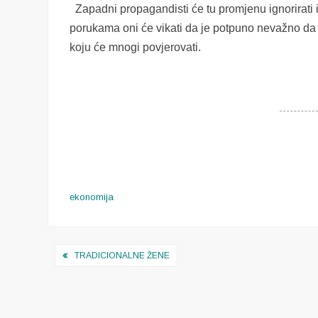
Zapadni propagandisti će tu promjenu ignorirati il
porukama oni će vikati da je potpuno nevažno da li K
koju će mnogi povjerovati.
ekonomija
Navigacija
TRADICIONALNE ŽENE
objava