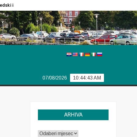
i izbori
Izvještaj Europola
Previše demokracije
S
07/08/2026
10:44:43 AM
ARHIVA
ARHIVA