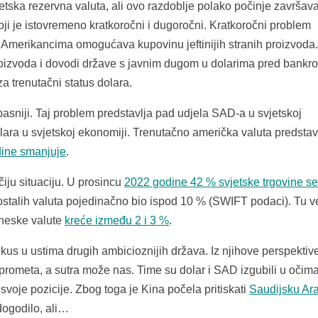
ska rezervna valuta, ali ovo razdoblje polako počinje završavat
ji je istovremeno kratkoročni i dugoročni. Kratkoročni problem
 Amerikancima omogućava kupovinu jeftinijih stranih proizvoda
oizvoda i dovodi države s javnim dugom u dolarima pred bankro
za trenutačni status dolara.
sniji. Taj problem predstavlja pad udjela SAD-a u svjetskoj
lara u svjetskoj ekonomiji. Trenutačno američka valuta predstav
odine smanjuje
.
iju situaciju. U prosincu
2022 godine 42 % svjetske trgovine s
ostalih valuta pojedinačno bio ispod 10 % (SWIFT podaci). Tu v
ineske valute
kreće između 2 i 3 %
.
kus u ustima drugih ambicioznijih država. Iz njihove perspektiv
prometa, a sutra može nas. Time su dolar i SAD izgubili u očim
 svoje pozicije. Zbog toga je Kina počela pritiskati
Saudijsku Ara
 dogodilo, ali…