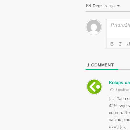
Registracija
1
COMMENT
Kolaps ca
3 godine p
[…] Tada s
42% svjetsk
eurima. Re
načinu pla
ovog […]