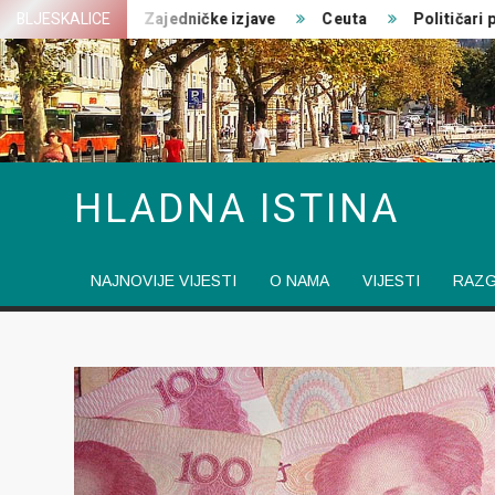
Skip
atovanja
BLJESKALICE
Zajedničke izjave
Ceuta
Političari pred 
to
content
HLADNA ISTINA
NAJNOVIJE VIJESTI
O NAMA
VIJESTI
RAZ