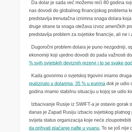
Da dolar je sada već možemo reći 80 godina svjet
nas dovodi do globalnog financijskog problema ko
predstavlja trenutačna iznimna snaga dolara koja
druge strane ta snaga otežava izvoz američkih pr
predstavlja problem za svjetske financije, ali ne i 
Dugoročni problem dolara je puno nezgodniji, opa
ekonomiji koji ujedno dovodi do pada važnosti do
% svih svjetskih deviznih rezervi i to se svake g
Kada govorimo o svjetskoj trgovini imamo drugač
realiziralo u dolarima, 35 % u eurima
dok je udio 
godina imamo stabilnu situaciju u kojoj se udio k
Izbacivanje Rusije iz SWIFT-a je ostavio gorak o
danas je Zapad Rusiju izbacio svjetskog platnog 
svijeta status organizacija koje neće zloupotrebiti
da prihvati plaćanje nafte u yuanu
. To se još nije