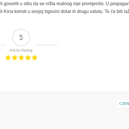
i govoriti u stilu da se ništa realnog nije promjenilo. U propag
ina koristi u svojoj trgovini dolar ili drugu valutu. To će biti la
5
Article Rating
CIJE