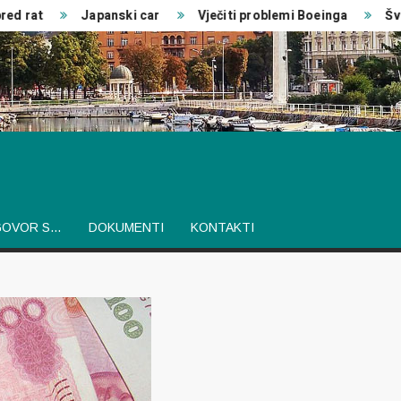
rat
Japanski car
Vječiti problemi Boeinga
Švedsk
GOVOR S…
DOKUMENTI
KONTAKTI