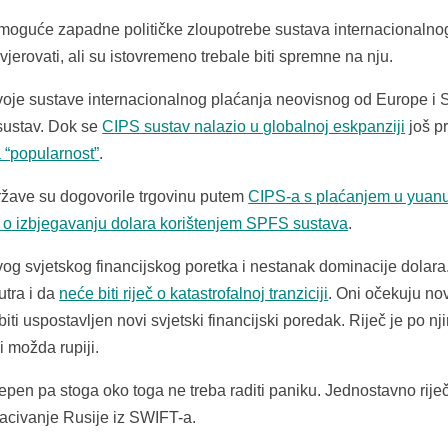
e moguće zapadne političke zloupotrebe sustava internacionalno
jerovati, ali su istovremeno trebale biti spremne na nju.
svoje sustave internacionalnog plaćanja neovisnog od Europe i
sustav. Dok se
CIPS sustav nalazio u globalnoj eskpanziji
još pr
a “popularnos
t”
.
države su dogovorile trgovinu putem
CIPS-a s plaćanjem u yuan
or o izbjegavanju dolara korištenjem SPFS sustava
.
g svjetskog financijskog poretka i nestanak dominacije dolara
utra i da
neće biti riječ o katastrofalnoj tranziciji
. Oni očekuju no
i uspostavljen novi svjetski financijski poredak. Riječ je po nj
i možda rupiji.
tepen pa stoga oko toga ne treba raditi paniku. Jednostavno riječ
bacivanje Rusije iz SWIFT-a.