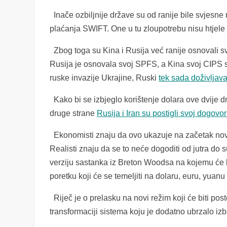
Inače ozbiljnije države su od ranije bile svjesn
plaćanja SWIFT. One u tu zloupotrebu nisu htjele v
Zbog toga su Kina i Rusija već ranije osnovali 
Rusija je osnovala svoj SPFS, a Kina svoj CIPS 
ruske invazije Ukrajine, Ruski
tek sada doživljav
Kako bi se izbjeglo korištenje dolara ove dvije 
druge strane
Rusija i Iran su postigli svoj dogov
Ekonomisti znaju da ovo ukazuje na začetak novo
Realisti znaju da se to neće dogoditi od jutra do s
verziju sastanka iz Breton Woodsa na kojemu će bit
poretku koji će se temeljiti na dolaru, euru, yuanu 
Riječ je o prelasku na novi režim koji će biti pos
transformaciji sistema koju je dodatno ubrzalo iz