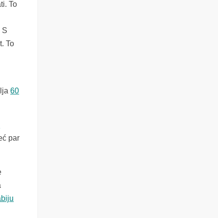
i. To
. S
t. To
lja
60
e
eć par
e
a
biju