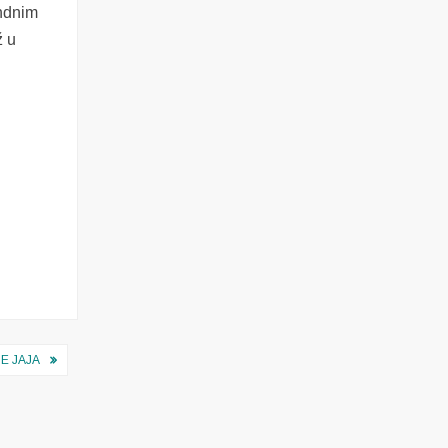
andnim
ž u
NE JAJA