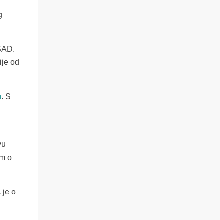
g
 SAD.
ije od
u
. S
.
vu
im o
 je o