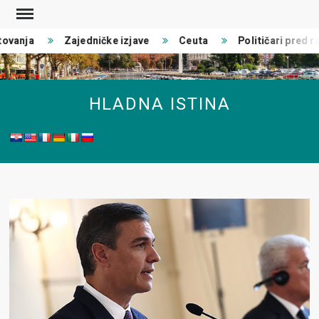
Skip
to
ovanja
Zajedničke izjave
Ceuta
Političari pred ra
content
HLADNA ISTINA