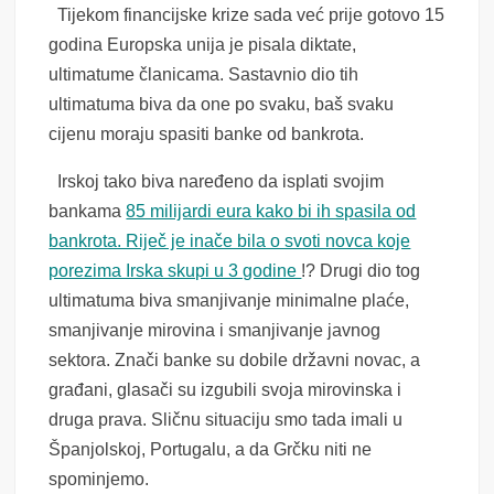
Tijekom financijske krize sada već prije gotovo 15
godina Europska unija je pisala diktate,
ultimatume članicama. Sastavnio dio tih
ultimatuma biva da one po svaku, baš svaku
cijenu moraju spasiti banke od bankrota.
Irskoj tako biva naređeno da isplati svojim
bankama
85 milijardi eura kako bi ih spasila od
bankrota. Riječ je inače bila o svoti novca koje
porezima Irska skupi u 3 godine
!? Drugi dio tog
ultimatuma biva smanjivanje minimalne plaće,
smanjivanje mirovina i smanjivanje javnog
sektora. Znači banke su dobile državni novac, a
građani, glasači su izgubili svoja mirovinska i
druga prava. Sličnu situaciju smo tada imali u
Španjolskoj, Portugalu, a da Grčku niti ne
spominjemo.