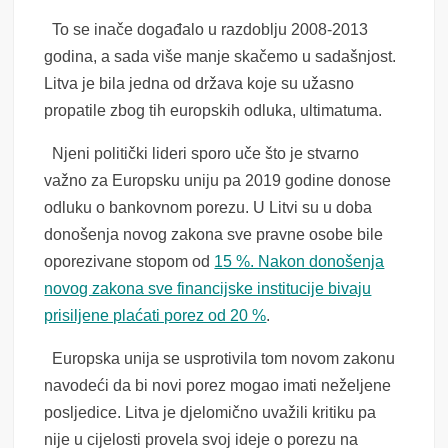
To se inače događalo u razdoblju 2008-2013
godina, a sada više manje skačemo u sadašnjost.
Litva je bila jedna od država koje su užasno
propatile zbog tih europskih odluka, ultimatuma.
Njeni politički lideri sporo uče što je stvarno
važno za Europsku uniju pa 2019 godine donose
odluku o bankovnom porezu. U Litvi su u doba
donošenja novog zakona sve pravne osobe bile
oporezivane stopom od
15 %. Nakon donošenja
novog zakona sve financijske institucije bivaju
prisiljene plaćati porez od 20 %
.
Europska unija se usprotivila tom novom zakonu
navodeći da bi novi porez mogao imati neželjene
posljedice. Litva je djelomično uvažili kritiku pa
nije u cijelosti provela svoj ideje o porezu na