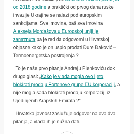
od 2018 godine
,a praktički od prvog dana ruske
invazije Ukrajine se nalazi pod europskim
sankcijama. Sva imovina, baš sva imovina
Alekseja Mordašova u Europskoj uniji je
zamrznuta
pa je red da odgovorni u Hrvatskoj
objasne kako je on uspio prodati Đure Đaković –
Termoenergetska postrojenja ?
To je naše prvo pitanje Andreju Plenkoviću dok
drugo glasi: „
Kako je vlada mogla ovo ljeto
blokirati prodaju Fortenove grupe EU korporaciji
, a
nije mogla sada blokirati prodaju korporaciji iz
Ujedinjenih Arapskih Emirata ?”
Hrvatska javnost zaslužuje odgovor na ova dva
pitanja, a vlada ih je nužna dati.