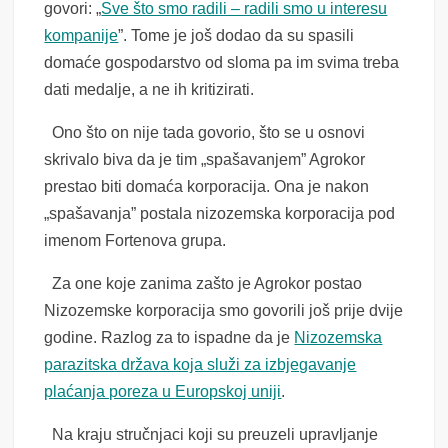
govori: „
Sve što smo radili – radili smo u interesu
kompanije
”. Tome je još dodao da su spasili
domaće gospodarstvo od sloma pa im svima treba
dati medalje, a ne ih kritizirati.
Ono što on nije tada govorio, što se u osnovi
skrivalo biva da je tim „spašavanjem” Agrokor
prestao biti domaća korporacija. Ona je nakon
„spašavanja” postala nizozemska korporacija pod
imenom Fortenova grupa.
Za one koje zanima zašto je Agrokor postao
Nizozemske korporacija smo govorili još prije dvije
godine. Razlog za to ispadne da je
Nizozemska
parazitska država koja služi za izbjegavanje
plaćanja poreza u Europskoj uniji
.
Na kraju stručnjaci koji su preuzeli upravljanje