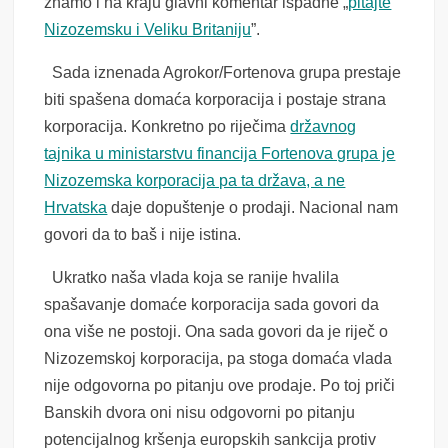
znamo i na kraju glavni komentar ispadne „
pitajte
Nizozemsku i Veliku Britaniju
”.
Sada iznenada Agrokor/Fortenova grupa prestaje
biti spašena domaća korporacija i postaje strana
korporacija. Konkretno po riječima
državnog
tajnika u ministarstvu financija Fortenova grupa je
Nizozemska korporacija pa ta država, a ne
Hrvatska
daje dopuštenje o prodaji. Nacional nam
govori da to baš i nije istina.
Ukratko naša vlada koja se ranije hvalila
spašavanje domaće korporacija sada govori da
ona više ne postoji. Ona sada govori da je riječ o
Nizozemskoj korporacija, pa stoga domaća vlada
nije odgovorna po pitanju ove prodaje. Po toj priči
Banskih dvora oni nisu odgovorni po pitanju
potencijalnog kršenja europskih sankcija protiv