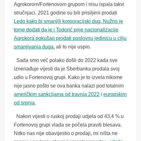
Agrokorom/Fortenovom grupom i nisu ispala takvi
stručnjaci. 2021 godine su bili prisiljeni prodati
Ledo kako bi smanjili korporacijski dug. Nužno je
tome dodati da je i Todorić prije nacionalizacije
Agrokora pokušao prodati poslovnu jedinicu u cilju
smanjivanja duga
, ali to nije uspio.
Sada smo već polako došli do 2022 kada sve
iznenađuje vijesti da je Sberbanka prodala svoj
udio u Fortenovoj grupi. Kako je to izvela nikome
nije jasno pošto se ova banka nalazi pod totalnim
američkim sankcijama od travnja 2022
i
europskim
od srpnja
.
Nakon vijesti o ruskoj prodaji udjela od 43.4 % u
Fortenovoj grupi vlada se počela praviti blesava.
Nitko nas nije obavijestio o prodaji, mi ništa ne