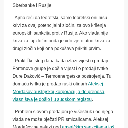
Sberbanke i Rusije.
Ajmo reći da teoretski, samo teoretski oni nisu
krivi za ovaj potencijalni zločin, za ovo kršenja
europskih sankcija protiv Rusije. Ako vlada nije
kriva za taj zločin onda je vrlo vjerojatno kriva za
drugi zločin koji ona pokušava prikriti prvim.
Praktički istog dana kada izlazi vijest o prodaji
Fortenove grupe je došla vijest i o prodaji tvrtke
Đure Đaković – Termoenergetska postrojenja. Tu
domaću tvrtku je prodao ruski oligarh
Aleksej
Mordašov austrijskoj korporaciji,a do prenosa
vlasništva je došlo i u sudskom registru
.
Problem s ovom prodajom je višestruk i od njega
vlada ne može bježati PR smicalicama. Aleksej
Mordašov se nalazi pod
američkim sankcijama još