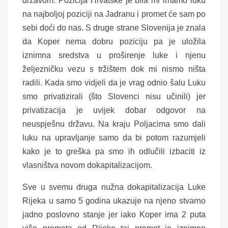
državom. Pozicija Hrvatske je bila mi imamo luku
na najboljoj poziciji na Jadranu i promet će sam po
sebi doći do nas. S druge strane Slovenija je znala
da Koper nema dobru poziciju pa je uložila
iznimna sredstva u proširenje luke i njenu
željezničku vezu s tržištem dok mi nismo ništa
radili. Kada smo vidjeli da je vrag odnio šalu Luku
smo privatizirali (što Slovenci nisu učinili) jer
privatizacija je uvijek dobar odgovor na
neuspješnu državu. Na kraju Poljacima smo dali
luku na upravljanje samo da bi potom razumjeli
kako je to greška pa smo ih odlučili izbaciti iz
vlasništva novom dokapitalizacijom.
Sve u svemu druga nužna dokapitalizacija Luke
Rijeka u samo 5 godina ukazuje na njeno stvarno
jadno poslovno stanje jer iako Koper ima 2 puta