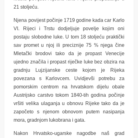
21 stoljeću.
Njena povijest počinje 1719 godine kada car Karlo
VI. Rijeci i Trstu dodjeljuje povelje kojim oni
postaju slobodne luke. U tom 18 stoljeću praktički
sav promet u njoj ili preciznije 75 % njega čine
Mletački brodovi tako da je propast Venecije
ujedno značila i propast riječke luke bez obzira na
gradnju Lujzijanske ceste kojom je Rijeka
povezana s Karlovcem. Uvidjevši potrebu za
pomorskim centrom na hrvatskom dijelu obale
Austrijsko carstvo tokom 1840-tih godina počinje
vršiti velika ulaganja u obnovu Rijeke tako da je
započeto s njenom obnovom putem nasipanja
mora, gradnjom lukobrana i gata.
Nakon Hrvatsko-ugarske nagodbe naš grad