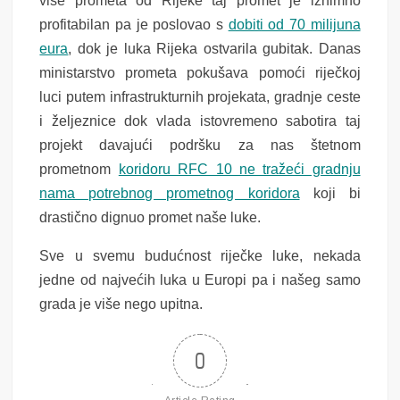
više prometa od Rijeke taj promet je iznimno
profitabilan pa je poslovao s
dobiti od 70 milijuna
eura
, dok je luka Rijeka ostvarila gubitak. Danas
ministarstvo prometa pokušava pomoći riječkoj
luci putem infrastrukturnih projekata, gradnje ceste
i željeznice dok vlada istovremeno sabotira taj
projekt davajući podršku za nas štetnom
prometnom
koridoru RFC 10 ne tražeći gradnju
nama potrebnog prometnog koridora
koji bi
drastično dignuo promet naše luke.
Sve u svemu budućnost riječke luke, nekada
jedne od najvećih luka u Europi pa i našeg samo
grada je više nego upitna.
0