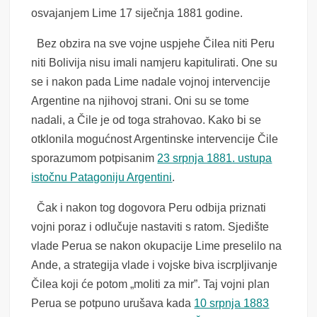
osvajanjem Lime 17 siječnja 1881 godine.
Bez obzira na sve vojne uspjehe Čilea niti Peru
niti Bolivija nisu imali namjeru kapitulirati. One su
se i nakon pada Lime nadale vojnoj intervencije
Argentine na njihovoj strani. Oni su se tome
nadali, a Čile je od toga strahovao.
Kako bi se
otklonila mogućnost Argentinske intervencije Čile
sporazumom potpisanim
23 srpnja 1881. ustupa
istočnu Patagoniju Argentini
.
Čak i nakon tog dogovora Peru odbija priznati
vojni poraz i odlučuje nastaviti s ratom. Sjedište
vlade Perua se nakon okupacije Lime preselilo na
Ande, a strategija vlade i vojske biva iscrpljivanje
Čilea koji će potom „moliti za mir”.
Taj vojni plan
Perua se potpuno urušava kada
10 srpnja 1883