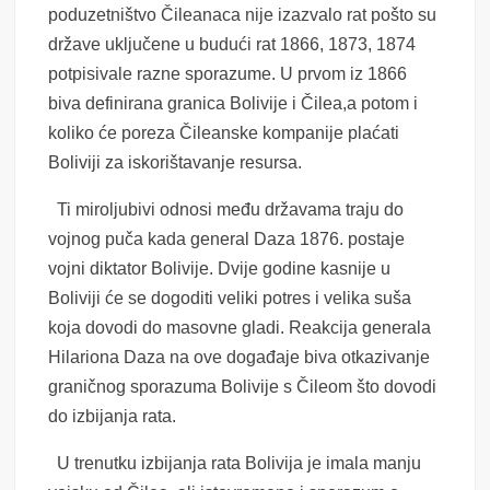
poduzetništvo Čileanaca nije izazvalo rat pošto su
države uključene u budući rat 1866, 1873, 1874
potpisivale razne sporazume. U prvom iz 1866
biva definirana granica Bolivije i Čilea,a potom i
koliko će poreza Čileanske kompanije plaćati
Boliviji za iskorištavanje resurs
a.
Ti miroljubivi odnosi među državama traju do
vojnog puča kada general Daza 1876. postaje
vojni diktator Bolivije. Dvije godine kasnije u
Boliviji će se dogoditi veliki potres i velika suša
koja dovodi do masovne gladi. Reakcija generala
Hilariona Daza na ove događaje biva otkazivanje
graničnog sporazuma Bolivije s Čileom što dovodi
do izbijanja rata.
U trenutku izbijanja rata Bolivija je imala manju