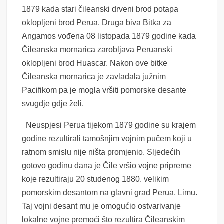
1879 kada stari čileanski drveni brod potapa
oklopljeni brod Perua.
Druga biva Bitka za
Angamos vođena 08 listopada 1879 godine kada
Čileanska mornarica zarobljava Peruanski
oklopljeni brod Huascar. Nakon ove bitke
Čileanska mornarica je zavladala južnim
Pacifikom pa je mogla vršiti pomorske desante
svugdje gdje želi.
Neuspjesi Perua tijekom 1879 godine su krajem
godine rezultirali tamošnjim vojnim pučem koji u
ratnom smislu nije ništa promjenio. Sljedećih
gotovo godinu dana je
Čile vršio vojne pripreme
koje rezultiraju 20 studenog 1880. velikim
pomorskim desantom na glavni grad Perua, Limu.
Taj vojni desant mu je omogućio ostvarivanje
lokalne vojne premoći što rezultira Čileanskim