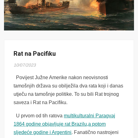
Rat na Pacifiku
10/07/2023
Povijest Južne Amerike nakon neovisnosti
tamošnjih država su obilježila dva rata koji i danas
utječu na tamošnje politike. To su bili Rat trojnog
saveza i Rat na Pacifiku.
U prvom od tih ratova
multikulturalni Paragvaj
1864 godine objavljuje rat Brazilu,a potom
sljedeće godine i Argentini
. Fanatično nastrojeni