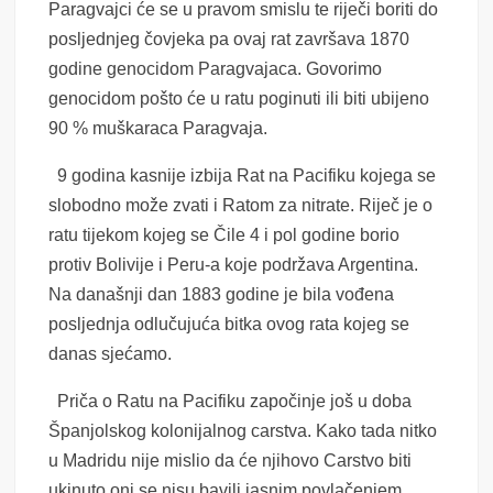
Paragvajci će se u pravom smislu te riječi boriti do
posljednjeg čovjeka pa ovaj rat završava 1870
godine genocidom Paragvajaca. Govorimo
genocidom pošto će u ratu poginuti ili biti ubijeno
90 % muškaraca Paragvaja.
9 godina kasnije izbija Rat na Pacifiku
kojega se
slobodno može zvati i Ratom za nitrate. Riječ je o
ratu tijekom kojeg se Čile 4 i pol godine borio
protiv Bolivije i Peru-a koje podržava Argentina.
Na današnji dan 1883 godine je bila vođena
posljednja odlučujuća bitka ovog rata kojeg se
danas sjećamo.
Priča o Ratu na Pacifiku započinje još u doba
Španjolskog kolonijalnog carstva. Kako tada nitko
u Madridu nije mislio da će njihovo Carstvo
biti
ukinuto oni se nisu bavili jasnim povlačenjem