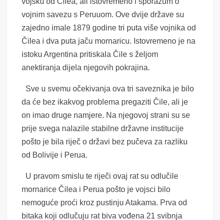
vojsku od Čilea, ali istovremeno i sporazum o
vojnim savezu s Peruuom. Ove dvije države su
zajedno imale 1879 godine tri puta više vojnika od
Čilea i dva puta jaču mornaricu. Istovremeno je na
istoku Argentina pritiskala Čile s željom
anektiranja dijela njegovih pokrajina.
Sve u svemu očekivanja ova tri saveznika je bilo
da će bez ikakvog problema pregaziti Čile, ali je
on imao druge namjere.
Na njegovoj strani su se
prije svega nalazile stabilne državne institucije
pošto je bila riječ o državi bez pučeva za razliku
od Bolivije i Perua.
U pravom smislu te riječi ovaj rat su odlučile
mornarice Čilea i Perua pošto je vojsci bilo
nemoguće proći kroz pustinju Atakama. Prva od
bitaka koji odlučuju rat biva vođena 21 svibnja