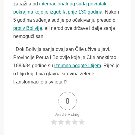
zatražila od
internacionalnog suda povratak
pokrajina koje je izgubila prije 130 godina
. Nakon
5 godina suđenja sud je po očekivanju presudio
protiv Bolivije
, ali narod ove države i dalje sanja
nemogući san.
Dok Bolivija sanja ovaj san Čile uživa u javi.
Provincije Perua i Bolovije koje je Čile anektirao
1883/84 godine su
iznimno bogate litijem
. Riječ je
o litiju koji biva glavna sirovina zelene
transformacije u svijetu !?
0
Article Rating