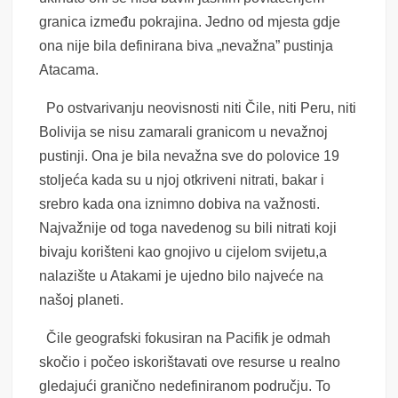
granica između pokrajina. Jedno od mjesta gdje
ona nije bila definirana biva „nevažna” pustinja
Atacama.
Po ostvarivanju neovisnosti niti Čile, niti Peru, niti
Bolivija se nisu zamarali granicom u nevažnoj
pustinji. Ona je bila nevažna sve do polovice 19
stoljeća kada su u njoj otkriveni
nitrati, bakar i
srebro kada ona iznimno dobiva na važnosti.
Najvažnije od toga navedenog su bili nitrati koji
bivaju korišteni kao gnojivo u cijelom svijetu,a
nalazište u Atakami je ujedno bilo najveće na
našoj planeti.
Čile geografski fokusiran na Pacifik je odmah
skočio i počeo iskorištavati ove resurse u realno
gledajući granično nedefiniranom području. To