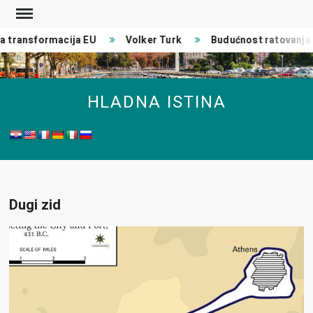
Skip
to
 transformacija EU
Volker Turk
Budućnost ratovanja
content
HLADNA ISTINA
Dugi zid