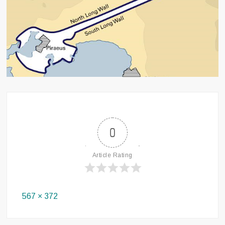
0
Article Rating
Full
567 × 372
size