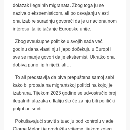
dolazak ilegalnih migranata. Zbog toga ju se
nazivalo ekstremisticom, ali po osvajanju vlasti
ona izabire suradnju govoreći da je u nacionalnom
interesu Italije jačanje Europske unije.
Zbog sveukupne politike u svojih sada već
godinu dana vlasti nju lijepo dočekuju u Europi i
sve se manje govori da je ekstremist. Ukratko ona
dobiva puno lipih riječi, ali…
To ali predstavlja da biva prepuštena samoj sebi
kako bi propala na migrantskoj politici na kojoj je
izabrana. Tijekom 2023 godine se udvostručio broj
ilegalnih ulazaka u Italiju što će za nju biti politički
poljubac smrti.
Pokušavajući staviti situaciju pod kontrolu vlade
Giorge Meloni je produžila vrijeme tijekom kojeg