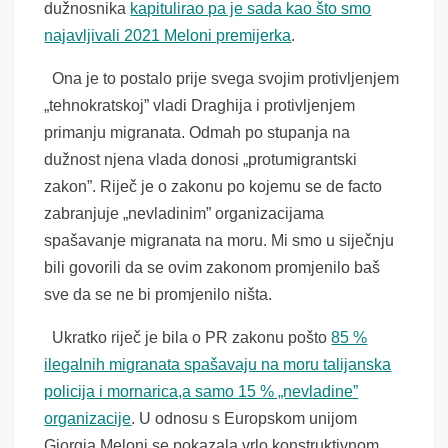
dužnosnika
kapitulirao pa je sada kao što smo
najavljivali 2021 Meloni premijerka
.
Ona je to postalo prije svega svojim protivljenjem
„tehnokratskoj” vladi Draghija i protivljenjem
primanju migranata. Odmah po stupanja na
dužnost njena vlada donosi „protumigrantski
zakon”. Riječ je o zakonu po kojemu se de facto
zabranjuje „nevladinim” organizacijama
spašavanje migranata na moru. Mi smo u siječnju
bili govorili da se ovim zakonom promjenilo baš
sve da se ne bi promjenilo ništa.
Ukratko riječ je bila o PR zakonu pošto
85 %
ilegalnih migranata spašavaju na moru talijanska
policija i mornarica,a samo 15 % „nevladine”
organizacije
. U odnosu s Europskom unijom
Giorgia Meloni se pokazala vrlo konstruktivnom