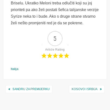
Briselu. Ukratko Meloni treba odlučiti koji su joj
prioriteti pa ako želi postati šefica talijanske verzije
Syrize neka to i bude. Ako s druge strane stvarno
želi nešto promjeniti red je da se pokrene.
5
Article Rating
Italija
Navigacija
SANDRU ZA PREMIJERKU
KOSOVO I SRBIJA
objava