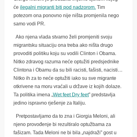
će
ilegalni migranti biti pod nadzorom.
Tim
potezom ona ponovno nije ništa promjenila nego
samo vodi PR.
Ako njena vlada stvarno želi promjeniti svoju
migrantsku situaciju ona treba ako ništa drugo
provoditi politiku koju su vodili Clinton i Obama.
Nitko zdravog razuma neće optužiti predsjednike
Clintona i Obamu da su bili racisti, fašisti, nacisti…
Nitko ih za to neće optužiti iako su sve migrante
otkrivene na moru vraćali u države iz kojih dolaze.
Ta politika imena „
Wet feet Dry feet
” predstavlja
jedino ispravno rješenje za Italiju.
Pretpostavljamo da to zna i Giorgia Meloni, ali
njeno provođenje bi rezultiralo optužbama za
fašizam. Tada Meloni ne bi bila „najdraži” gost u