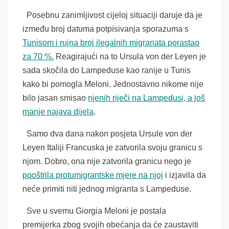
Posebnu zanimljivost cijeloj situaciji daruje da je
između broj datuma potpisivanja sporazuma s
Tunisom i rujna broj ilegalnih migranata porastao
za 70 %.
Reagirajući na to Ursula von der Leyen je
sada skočila do Lampeduse kao ranije u Tunis
kako bi pomogla Meloni. Jednostavno nikome nije
bilo jasan smisao
njenih riječi na Lampedusi, a još
manje najava dijela
.
Samo dva dana nakon posjeta Ursule von der
Leyen Italiji Francuska je zatvorila svoju granicu s
njom. Dobro, ona nije zatvorila granicu nego je
pooštrila protumigrantske mjere na njoj
i izjavila da
neće primiti niti jednog migranta s Lampeduse.
Sve u svemu Giorgia Meloni je postala
premijerka zbog svojih obećanja da će zaustaviti