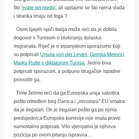
što
hvale svi mediji
, ali upitajmo se što njena vlada
i stranka imaju od toga ?
Osim lijepih riječi Italija može reći da je dobila
dogovor s Tunisom o blokiranju dolaska
migranata. Riječ je o srpanjskom sporazumu koji
su potpisali
Ursula von der Leyen, Giorgia Meloni i
Marku Rutte s diktatorom Tunisa
. Jedno biva
potpisati sporazum, a potpuno drugačije ispadne
provoditi ga.
Time želimo reći da ga Europska unija sabotira
pošto određeni broj članica i „ministara” EU smatra
da je ilegalan. On je ilegalan pošto ga po njima
predsjednica Europske komisije nije imala pravo
samostalno potpisati. Vrlo vjerojatno je njihova
pozicija po ovom pitanju ispravna…