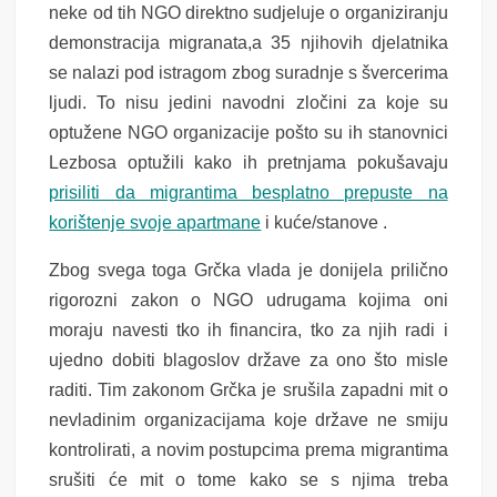
neke od tih NGO direktno sudjeluje o organiziranju
demonstracija migranata,a 35 njihovih djelatnika
se nalazi pod istragom zbog suradnje s švercerima
ljudi. To nisu jedini navodni zločini za koje su
optužene NGO organizacije pošto su ih stanovnici
Lezbosa optužili kako ih pretnjama pokušavaju
prisiliti da migrantima besplatno prepuste na
korištenje svoje apartmane
i kuće/stanove .
Zbog svega toga Grčka vlada je donijela prilično
rigorozni zakon o NGO udrugama kojima oni
moraju navesti tko ih financira, tko za njih radi i
ujedno dobiti blagoslov države za ono što misle
raditi. Tim zakonom Grčka je srušila zapadni mit o
nevladinim organizacijama koje države ne smiju
kontrolirati, a novim postupcima prema migrantima
srušiti će mit o tome kako se s njima treba