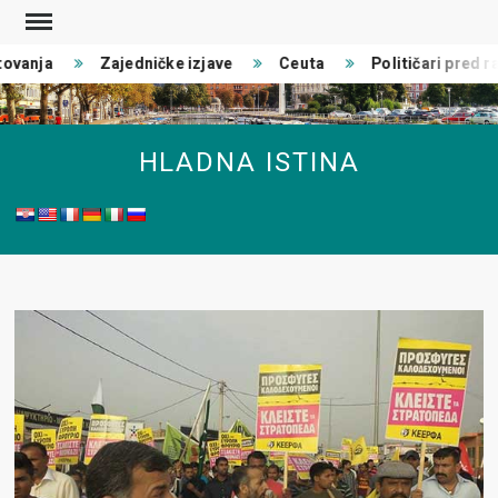
Skip
to
ovanja
Zajedničke izjave
Ceuta
Političari pred rat
content
HLADNA ISTINA