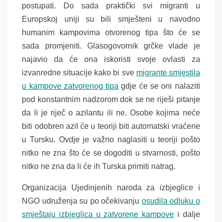
postupati. Do sada praktički svi migranti u
Europskoj uniji su bili smješteni u navodno
humanim kampovima otvorenog tipa što će se
sada promjeniti. Glasogovornik grčke vlade je
najavio da će ona iskoristi svoje ovlasti za
izvanredne situacije kako bi sve
migrante smjestila
u kampove zatvorenog tipa
gdje će se oni nalaziti
pod konstantnim nadzorom dok se ne riješi pitanje
da li je riječ o azilantu ili ne. Osobe kojima neće
biti odobren azil će u teoriji biti automatski vraćene
u Tursku. Ovdje je važno naglasiti u teoriji pošto
nitko ne zna što će se dogoditi u stvarnosti, pošto
nitko ne zna da li će ih Turska primiti natrag.
Organizacija Ujedinjenih naroda za izbjeglice i
NGO udruženja su po očekivanju
osudila odluku o
smještaju izbjeglica u zatvorene kampove
i dalje