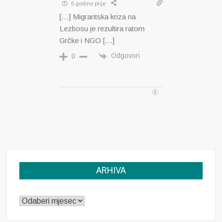
6 godine prije
[…] Migrantska kriza na
Lezbosu je rezultira ratom
Grčke i NGO […]
Odgovori
0
ARHIVA
ARHIVA