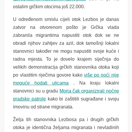
ostalim grčkim otocima još 22.000.
U određenom smislu cijeli otok Lezbos je danas
zatvor na otvorenom pošto je Grčka vlada
zabranila migrantima napustiti otok dok se ne
obradi njihov zahtjev za azil, dok tamošnji lokalni
stanovnici također ne mogu napustiti svoje kuće i
radna mjesta. To je dovelo krajem siječnja do
velikih demonstracija grčkih stanovnika otoka koji
po vlastitim riječima govore kako
više po noći nije
moguće hodati ulicama
. Na kraju lokalni
stanovnici su u gradu
Moria čak organizirali noćne
gradske patrole
kako bi zaštitili sugrađane i svoju
imovinu od strane migranata.
Želja tih stanovnika Lezbosa pa i drugih grčkih
otoka je identična željama migranata i nevladinih