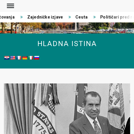
Skip
to
ovanja
Zajedničke izjave
Ceuta
Političari pred ra
content
HLADNA ISTINA