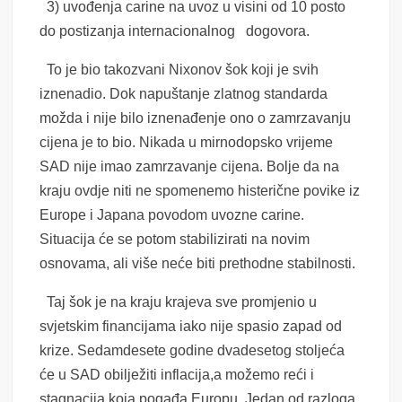
3) uvođenja carine na uvoz u visini od 10 posto
do postizanja internacionalnog dogovora.
To je bio takozvani Nixonov šok koji je svih
iznenadio. Dok napuštanje zlatnog standarda
možda i nije bilo iznenađenje ono o zamrzavanju
cijena je to bio. Nikada u mirnodopsko vrijeme
SAD nije imao zamrzavanje cijena. Bolje da na
kraju ovdje niti ne spomenemo histerične povike iz
Europe i Japana povodom uvozne carine.
Situacija će se potom stabilizirati na novim
osnovama, ali više neće biti prethodne stabilnosti.
Taj šok je na kraju krajeva sve promjenio u
svjetskim financijama iako nije spasio zapad od
krize. Sedamdesete godine dvadesetog stoljeća
će u SAD obilježiti inflacija,a možemo reći i
stagnacija koja pogađa Europu. Jedan od razloga