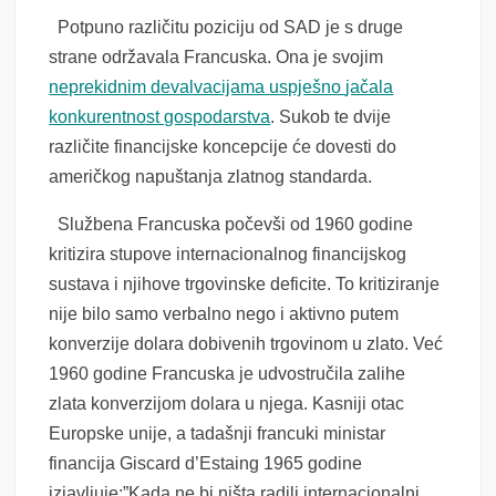
Potpuno različitu poziciju od SAD je s druge
strane održavala Francuska. Ona je svojim
neprekidnim devalvacijama
uspješno
jačala
konkurentnost gospodarstva
. Sukob te dvije
različite financijske koncepcije će dovesti do
američkog napuštanja zlatnog standarda.
Službena Francuska počevši od 1960 godine
kritizira stupove internacionalnog financijskog
sustava i njihove trgovinske deficite. To kritiziranje
nije bilo samo verbalno nego i aktivno putem
konverzije dolara dobivenih trgovinom u zlato. Već
1960 godine Francuska je udvostručila zalihe
zlata konverzijom dolara u njega. Kasniji otac
Europske unije, a tadašnji francuki ministar
financija Giscard d’Estaing 1965 godine
izjavljuje:”Kada ne bi ništa radili internacionalni