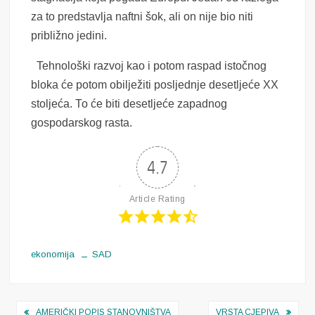
za to predstavlja naftni šok, ali on nije bio niti
približno jedini.
Tehnološki razvoj kao i potom raspad istočnog
bloka će potom obilježiti posljednje desetljeće XX
stoljeća.
То
će biti desetljeće zapadnog
gospodarskog rasta.
4.7
Article Rating
ekonomija
SAD
Navigacija
AMERIČKI POPIS STANOVNIŠTVA
VRSTA CJEPIVA