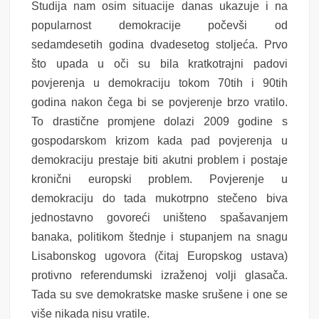
Studija nam osim situacije danas ukazuje i na
popularnost demokracije počevši od
sedamdesetih godina dvadesetog stoljeća. Prvo
što upada u oči su bila kratkotrajni padovi
povjerenja u demokraciju tokom 70tih i 90tih
godina nakon čega bi se povjerenje brzo vratilo.
To drastične promjene dolazi 2009 godine s
gospodarskom krizom kada pad povjerenja u
demokraciju prestaje biti akutni problem i postaje
kronični europski problem. Povjerenje u
demokraciju do tada mukotrpno stečeno biva
jednostavno govoreći uništeno spašavanjem
banaka, politikom štednje i stupanjem na snagu
Lisabonskog ugovora (čitaj Europskog ustava)
protivno referendumski izraženoj volji glasača.
Tada su sve demokratske maske srušene i one se
više nikada nisu vratile.