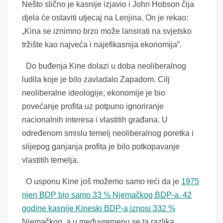
Nešto slično je kasnije izjavio i John Hobson čija
djela će ostaviti utjecaj na Lenjina. On je rekao:
„Kina se iznimno brzo može lansirati na svjetsko
tržište kao najveća i najefikasnija ekonomija”.
Do buđenja Kine dolazi u doba neoliberalnog
ludila koje je bilo zavladalo Zapadom. Cilj
neoliberalne ideologije, ekonomije je bio
povećanje profita uz potpuno ignoriranje
nacionalnih interesa i vlastitih građana. U
određenom smislu temelj neoliberalnog poretka i
slijepog ganjanja profita je bilo potkopavanje
vlastitih temelja.
O usponu Kine još možemo samo reći da je
1975
njen BDP bio samo 33 % Njemačkog BDP-a. 42
godine kasnije Kineski BDP-a iznosi 332 %
Njemačkog, a u međuvremenu se ta razlika