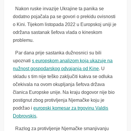
Nakon ruske invazije Ukrajine ta panika se
dodatno pojačala pa se govori o prekidu ovisnosti
o Kini. Tijekom listopada 2022 u Europskoj uniji je
održana sastanak šefova vlada o kineskom
problemu.
Par dana prije sastanka dužnosnici su bili
upoznati
s europskom analizom koja ukazuje na
nužnost gospodarskog odvajanja od Kine
. U
skladu s tim nije teško zaključiti kakva se odluka
očekivala na ovom okupljanja šefova država
članica Europske unije. Na kraju dogovor nije bio
postignut zbog protivljenja Njemačke koju je
podržao i
europski komesar za trgovinu Valdis
Dobrovskis
.
Razlog za protivljenje Njemačke smanjivanju