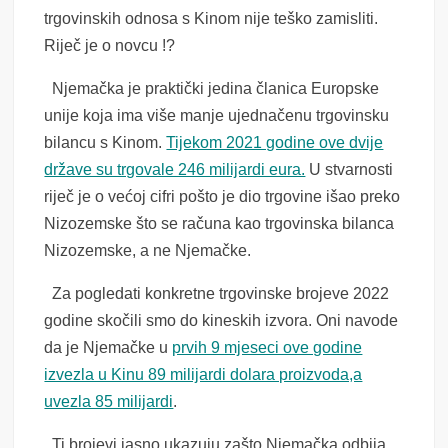
trgovinskih odnosa s Kinom nije teško zamisliti.
Riječ je o novcu !?
Njemačka je praktički jedina članica Europske
unije koja ima više manje ujednačenu trgovinsku
bilancu s Kinom.
Tijekom 2021 godine ove dvije
države su trgovale 246 milijardi eura.
U stvarnosti
riječ je o većoj cifri pošto je dio trgovine išao preko
Nizozemske što se računa kao trgovinska bilanca
Nizozemske, a ne Njemačke.
Za pogledati konkretne trgovinske brojeve 2022
godine skočili smo do kineskih izvora. Oni navode
da je Njemačke u
prvih 9 mjeseci ove godine
izvezla u Kinu 89 milijardi dolara proizvoda,a
uvezla 85 milijardi
.
Ti brojevi jasno ukazuju zašto Njemačka odbija