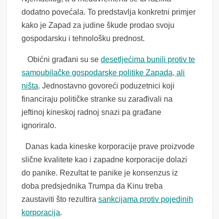
dodatno povećala. To predstavlja konkretni primjer
kako je Zapad za judine škude prodao svoju
gospodarsku i tehnološku prednost.
Obićni građani su se
desetljećima bunili protiv te
samoubilačke gospodarske politike Zapada,
ali
ništa
. Jednostavno govoreći poduzetnici koji
financiraju političke stranke su zarađivali na
jeftinoj kineskoj radnoj snazi pa građane
ignoriralo.
Danas kada kineske korporacije prave proizvode
slične kvalitete kao i zapadne korporacije dolazi
do panike. Rezultat te panike je konsenzus iz
doba predsjednika Trumpa da Kinu treba
zaustaviti što rezultira
sankcijama protiv pojedinih
korporacija
.