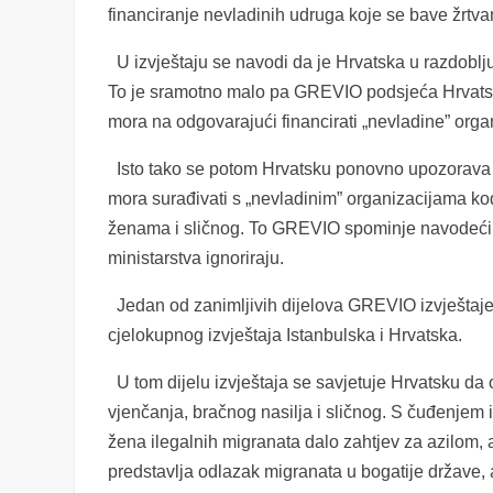
financiranje nevladinih udruga koje se bave žrtvam
U izvještaju se navodi da je Hrvatska u razdoblj
To je sramotno malo pa GREVIO podsjeća Hrvatsku
mora na odgovarajući financirati „nevladine” orga
Isto tako se potom Hrvatsku ponovno upozorava 
mora surađivati s „nevladinim” organizacijama k
ženama i sličnog. To GREVIO spominje navodeći da
ministarstva ignoriraju.
Jedan od zanimljivih dijelova GREVIO izvještaje j
cjelokupnog izvještaja Istanbulska i Hrvatska.
U tom dijelu izvještaja se savjetuje Hrvatsku da 
vjenčanja, bračnog nasilja i sličnog. S čuđenjem
žena ilegalnih migranata dalo zahtjev za azilom, a
predstavlja odlazak migranata u bogatije države, 