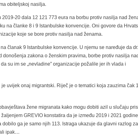
a obiteljskoj nasilja.
u 2019-20 dala 12 121 773 eura na borbu protiv nasilja nad že
 na članke 8 i 9 Istanbulske konvencije. Oni govore da Hrvat
nizacije koje se bore protiv nasilja nad ženama.
na članak 9 Istanbulske konvencije. U njemu se naređuje da d
od donošenja zakona o ženskim pravima, borbe protiv nasilja na
 su im se „nevladine” organizacije požalile jer ih vlada i
e uvijek onaj migrantski. Riječ je o tematici koja zauzima čak
obavještava žene migranata kako mogu dobiti azil u slučaju pris
 i žaljenjem GREVIO konstatira da je između 2019 i 2021 godin
 dobilo ga je samo njih 113. Istraga ukazuje da glavni razlog za
ali ipak…