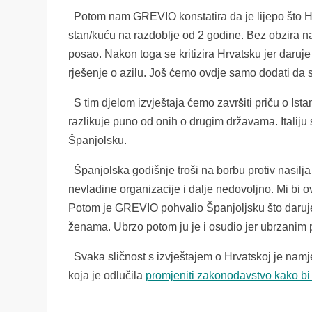
Potom nam GREVIO konstatira da je lijepo što Hr
stan/kuću na razdoblje od 2 godine. Bez obzira na 
posao. Nakon toga se kritizira Hrvatsku jer daruj
rješenje o azilu. Još ćemo ovdje samo dodati da 
S tim djelom izvještaja ćemo završiti priču o Ista
razlikuje puno od onih o drugim državama. Italij
Španjolsku.
Španjolska godišnje troši na borbu protiv nasilja
nevladine organizacije i dalje nedovoljno. Mi bi o
Potom je GREVIO pohvalio Španjoljsku što daruje
ženama. Ubrzo potom ju je i osudio jer ubrzanim p
Svaka sličnost s izvještajem o Hrvatskoj je namje
koja je odlučila
promjeniti zakonodavstvo kako bi