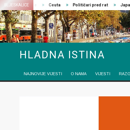
Skip
edničke izjave
BLJESKALICE
Ceuta
Političari pred rat
Japanski
to
content
HLADNA ISTINA
NAJNOVIJE VIJESTI
O NAMA
VIJESTI
RAZ