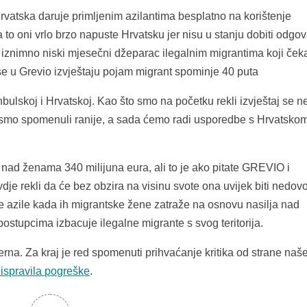
vatska daruje primljenim azilantima besplatno na korištenje
to oni vrlo brzo napuste Hrvatsku jer nisu u stanju dobiti odgov
e iznimno niski mjesečni džeparac ilegalnim migrantima koji ček
se u Grevio izvještaju pojam migrant spominje 40 puta
nbulskoj i Hrvatskoj. Kao što smo na početku rekli izvještaj se n
u smo spomenuli ranije, a sada ćemo radi usporedbe s Hrvatskom
 nad ženama 340 milijuna eura, ali to je ako pitate GREVIO i
vdje rekli da će bez obzira na visinu svote ona uvijek biti nedovo
 azile kada ih migrantske žene zatraže na osnovu nasilja nad
ostupcima izbacuje ilegalne migrante s svog teritorija.
rna. Za kraj je red spomenuti prihvaćanje kritika od strane naš
 ispravila pogreške
.