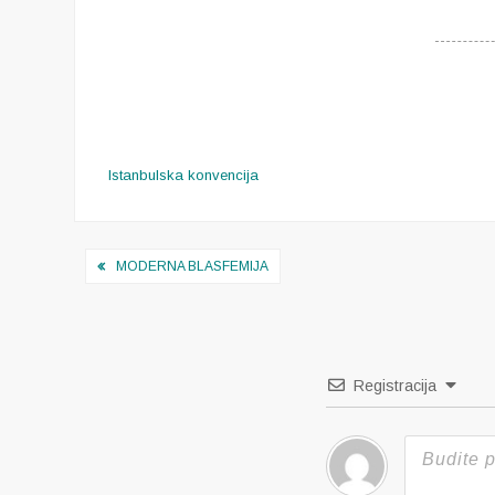
Istanbulska konvencija
Navigacija
MODERNA BLASFEMIJA
objava
Registracija