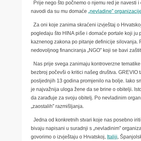
Prije nego što počnemo o njemu red je navesti i
navodi da su mu domaće
„nevladine” organizacij
Za oni koje zanima skraćeni izvještaj o Hrvats
pogledaju što HINA piše i domaće portale koji ju
kaznenog zakona po pitanje definicije silovanja. 
nedovoljnog financiranja „NGO” koji se bavi zašt
Nas prije svega zanimaju kontroverzne tematike o
bezbroj počevši o kritici našeg društva. GREVIO t
posljednjih 13 godina promjenilo na bolje. Iako s
je najvažnija uloga žene da se brine o obitelji. 
da zarađuje za svoju obitelj. Po nevladinim orga
„zaostalih” razmišljanja.
Jedna od konkretnih stvari koje nas posebno iriti
bivaju napisani u suradnji s „nevladinim” organi
govorimo o izvještaju o Hrvatskoj,
Italiji
, Španjols