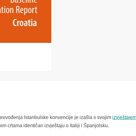
ovođenja Istanbulske konvencije je izašla s svojim
izvještaje
nim crtama identičan izvještaju o Italiji i Španjolsku.