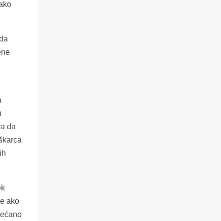
tako
 da
ene
a
u
ra da
uškarca
ih
ek
ze ako
ovećano