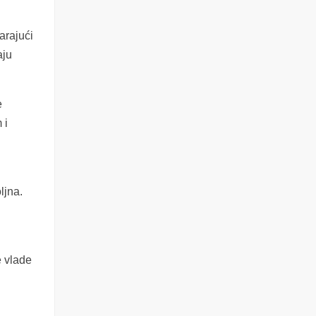
arajući
aju
e
 i
ljna.
e vlade