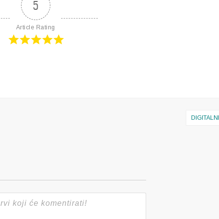
5
Article Rating
DIGITALN