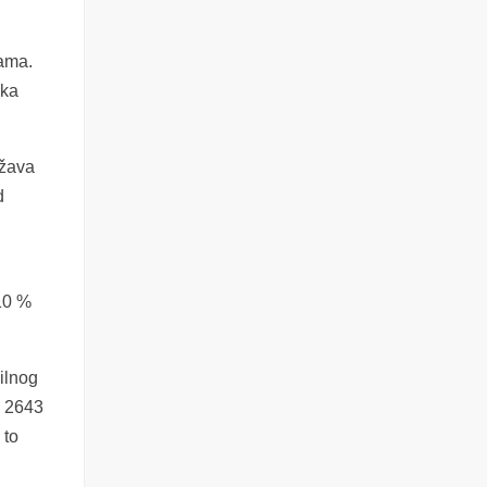
nama.
ska
ržava
d
 10 %
ilnog
e 2643
 to