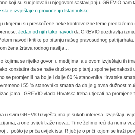
 one koji su sudjelovali u njegovom sastavljanju. GREVIO nam 
e slale izvještaje o provođenju Istanbulske
.
koj u kojemu su preskočene neke kontroverzne teme predlažemo
 prenose.
Jedan od njih tako navodi
da GREVIO pozdravlja izmj
Potom navodi kritike po pitanju našeg pravosudnog patrijarhata,
itom žena žrtava rodnog nasilja…
 kojima se rijetko govori u medijima, a u ovom izvještaju ih im
ako konstatira da se naše društvo po pitanju spolne jednakosti 
mo se promjenili na bolje i dalje 60 % stanovnika Hrvatske smat
Istovremeno i 55 % stanovnika smatra da da je glavna dužnost m
nizacijama i GREVIO vlada Hrvatska treba utjecati na promjene t
ra u svim GREVIO izvještajima je sukob interesa. Izvještaji uvij
zacijama, a one uvijek traže novac. Time želimo reći da nema ve
koj… pošto je priča uvijek ista. Riječ je o priči kojom se traži p