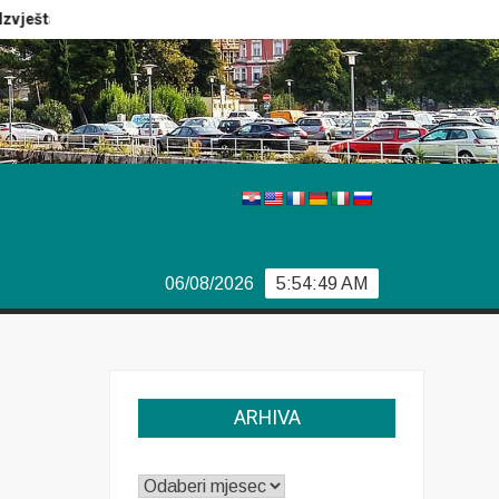
eštaj Europola
Previše demokracije
Sporazum iz Bjork
06/08/2026
5:54:50 AM
ARHIVA
ARHIVA