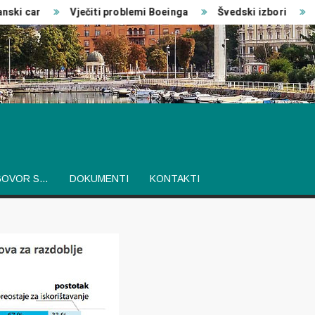
 car
Vječiti problemi Boeinga
Švedski izbori
Izvj
GOVOR S…
DOKUMENTI
KONTAKTI