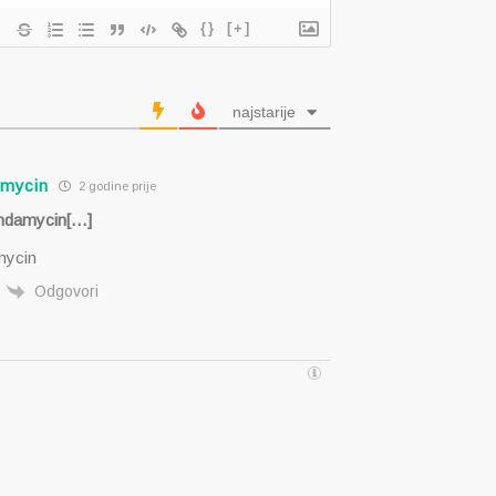
{}
[+]
najstarije
amycin
2 godine prije
indamycin[…]
mycin
Odgovori