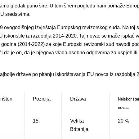
rebamo gledati puno šire. U tom širem pogledu nam pomaže Euro
 EU sredstvima.
9 ovogodišnjeg izvještaja Europskog revizorskog suda. Na toj s
 iskoristile iz razdoblja 2014-2020. Taj novac se inače isplaćiv
 8 godina (2014-2022) za koje Europski revizorski sud navodi po
či da je on, da je njegova vlada osobno odgovorna za uspjeh ili
jbolje države po pitanju iskorištavanja EU novca iz razdoblja 
rišten
Pozicija
Država
Neiskorište
novac
15.
Velika
20 %
Britanija