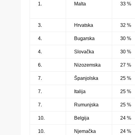
1.
Malta
33 %
3.
Hrvatska
32 %
4.
Bugarska
30 %
4.
Slovačka
30 %
6.
Nizozemska
27 %
7.
Španjolska
25 %
7.
Italija
25 %
7.
Rumunjska
25 %
10.
Belgija
24 %
10.
Njemačka
24 %