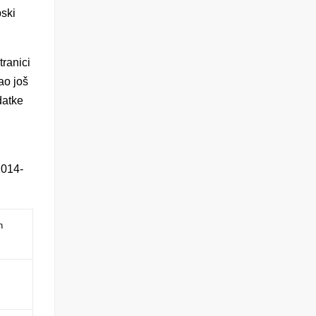
pski
tranici
ao još
datke
2014-
n