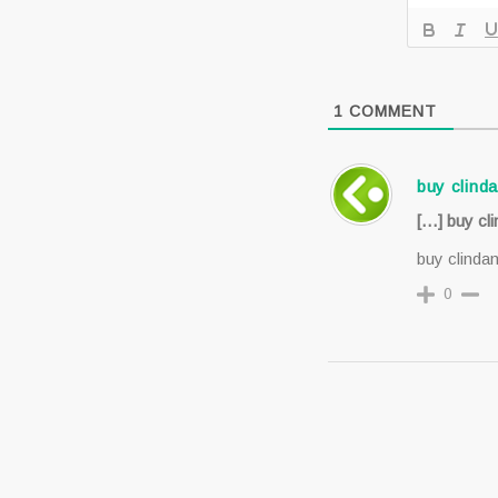
1
COMMENT
buy clind
[…] buy cl
buy clinda
0