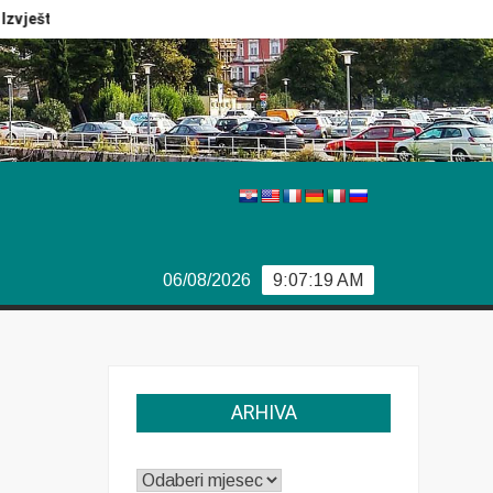
eštaj Europola
Previše demokracije
Sporazum iz Bjork
06/08/2026
9:07:20 AM
ARHIVA
ARHIVA