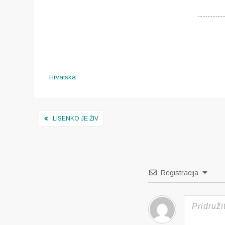
Hrvatska
Navigacija
LISENKO JE ŽIV
objava
Registracija