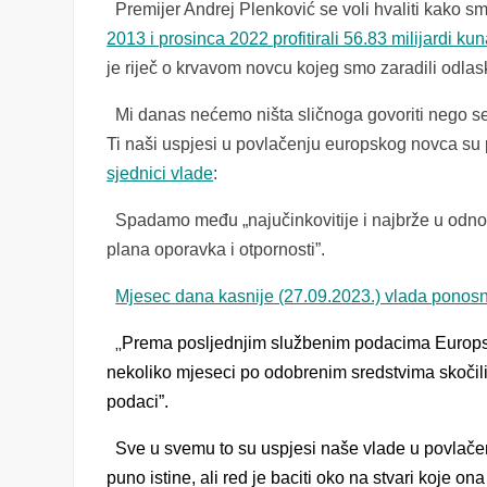
Premijer Andrej Plenković se voli hvaliti kako s
2013 i prosinca 2022 profitirali 56.83 milijardi k
je riječ o krvavom novcu kojeg smo zaradili odla
Mi danas nećemo ništa sličnoga govoriti nego se
Ti naši uspjesi u povlačenju europskog novca su pr
sjednici vlade
:
Spadamo među „najučinkovitije i najbrže u odno
plana oporavka i otpornosti”.
Mjesec dana kasnije (27.09.2023.) vlada ponosno
„
Prema posljednjim službenim podacima Europske
nekoliko mjeseci po odobrenim sredstvima skočili 
podaci”.
Sve u svemu to su uspjesi naše vlade u povlačen
puno istine, ali red je baciti oko na stvari koje 