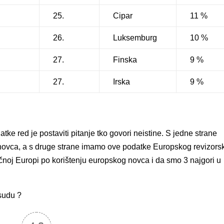
25.
Cipar
11 %
26.
Luksemburg
10 %
27.
Finska
9 %
27.
Irska
9 %
red je postaviti pitanje tko govori neistine. S jedne strane
 novca, a s druge strane imamo ove podatke Europskog revizors
čnoj Europi po korištenju europskog novca i da smo 3 najgori u
sudu ?