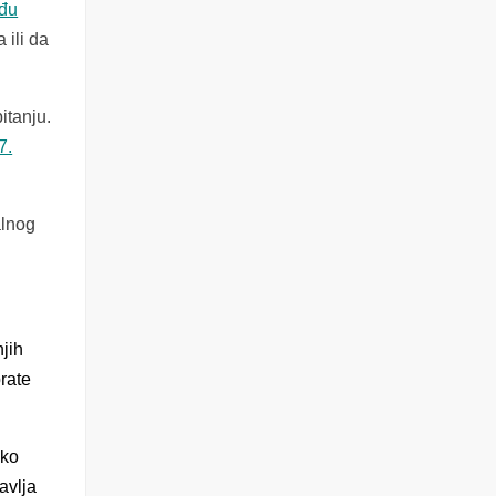
đu
 ili da
itanju.
7.
alnog
jih
rate
ako
avlja