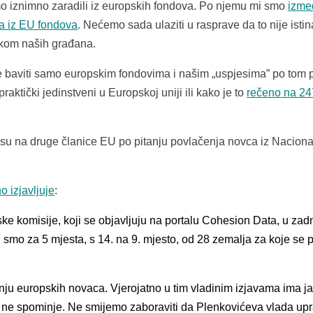
mo iznimno zaradili iz europskih fondova. Po njemu mi smo
izme
una iz EU fondova
. Nećemo sada ulaziti u rasprave da to nije istina
skom naših građana.
 baviti samo europskim fondovima i našim „uspjesima” po tom p
aktički jedinstveni u Europskoj uniji ili kako je to
rečeno na 24
su na druge članice EU po pitanju povlačenja novca iz Nacion
 izjavljuje
:
 komisije, koji se objavljuju na portalu Cohesion Data, u zadn
smo za 5 mjesta, s 14. na 9. mjesto, od 28 zemalja za koje se p
ju europskih novaca. Vjerojatno u tim vladinim izjavama ima j
ona ne spominje. Ne smijemo zaboraviti da Plenkovićeva vlada upr