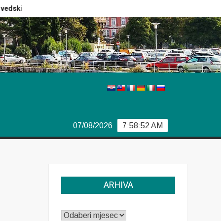
ki izbori
Izvještaj Europola
Previše demokracije
07/08/2026
7:58:53 AM
ARHIVA
ARHIVA