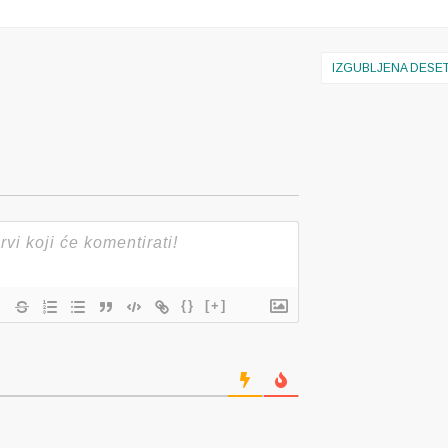
IZGUBLJENA DESE
{}
[+]