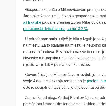
Gospodarsku priču o Milanovićevom premijersko
Jadranke Kosor u cilju dizanja gospodarskog ras
a Hrvatske
pa ga je premijer Zoran Milanović u r
proračunski deficit iznosi „samo” 3.2 %
.
U određenom smislu riječ je bila o izgubljene 4 g
na mjestu. Za to stajanje na mjestu je neupitno kri
europskih fondova. Bez obzira na sve to ne smije
Hrvatske u Europsku uniju i odlazak stotina tisu
mjestu, ali je BDP po stanovniku rastao.
Govoreći dalje o Milanovićevom razdoblju na vla
svoje 4 godine stezanja remena on je
podignuo m
oštetio socijalno najosjetljivije dijelove našeg d
Za razliku od njega Andrej Plenković je u surad
potrošnjom i europskim fondovima. U skladu s tim 