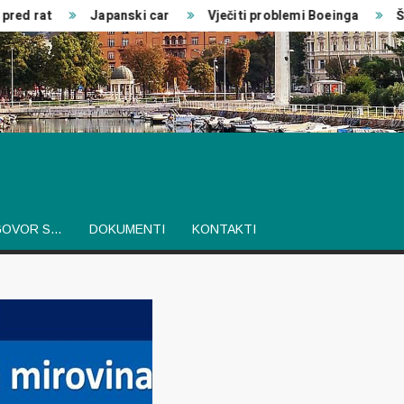
d rat
Japanski car
Vječiti problemi Boeinga
Šveds
GOVOR S…
DOKUMENTI
KONTAKTI