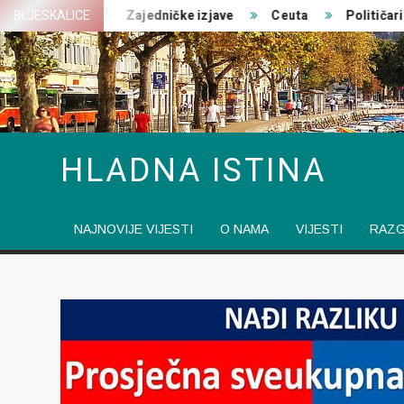
Skip
 ratovanja
BLJESKALICE
Zajedničke izjave
Ceuta
Političari pre
to
content
HLADNA ISTINA
NAJNOVIJE VIJESTI
O NAMA
VIJESTI
RAZ