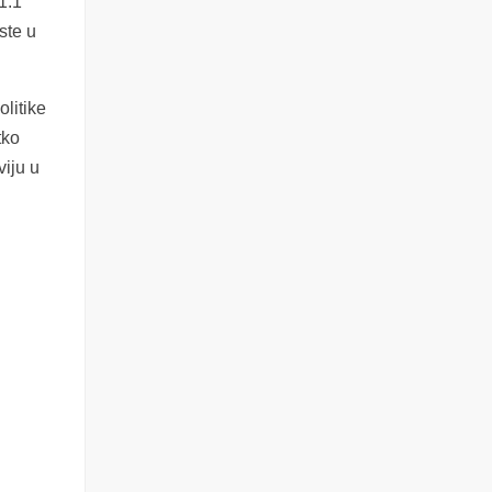
1.1
ste u
litike
tko
viju u