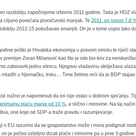
m razdoblju započinjemo izborne 2011 godine. Tada je HDZ v
ta ciljano povećala proračunski manjak. Te
2011. on iznosi 7.8
azdoblju 2012-15 pokušavao smanjiti. On je u tome uspio tako d
odine pošto je Hrvatska ekonomija u pravom smislu te riječi sta
v premijer Zoran Milanović kao što je isto bio kriv za neiskorišt
mo zaboraviti jednu sitnicu. Njegovu vladavinu obilježava ulaza
ća mladih u Njemačku, Irsku… Time želimo reći da je BDP stajao
sti nužno je napomenuti da on nije ostao u dobrom sjećanju. T
inimalnu plaću manje od 10 %
, a slično i mirovine. Na taj način
ruštva, one koje od SDP-a traže pravdu i razumjevanje.
nji s EU razumio da se gospodarstvo može i mora podignuti os
on je počeo ozbiljno dizati plaće i mirovine pa u prve 3 godine