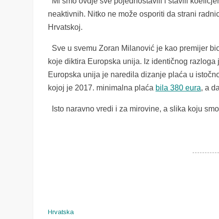
Mi smo ovdje sve pojednostavili i stavili koeficje
neaktivnih. Nitko ne može osporiti da strani radni
Hrvatskoj.
Sve u svemu Zoran Milanović je kao premijer bio
koje diktira Europska unija. Iz identičnog razlog
Europska unija je naredila dizanje plaća u istočn
kojoj je 2017. minimalna plaća
bila 380 eura
, a 
Isto naravno vredi i za mirovine, a slika koju smo
Hrvatska