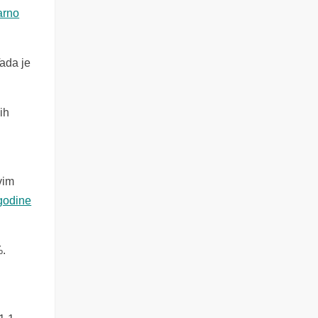
arno
ada je
ih
vim
godine
%.