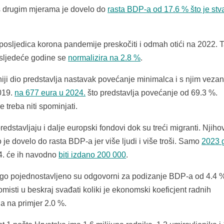
s drugim mjerama je dovelo do
rasta BDP-a od 17.6 % što je stv
osljedica korona pandemije preskočiti i odmah otići na 2022. T
 sljedeće godine se
normalizira na 2.8 %
.
niji dio predstavlja nastavak povećanje minimalca i s njim vezan
2019.
na 677 eura u 2024.
što predstavlja povećanje od 69.3 %.
 treba niti spominjati.
stavljaju i dalje europski fondovi dok su treći migranti. Njiho
je dovelo do rasta BDP-a jer više ljudi i više troši. Samo
2023 
4. će ih navodno
biti izdano 200 000
.
ogo pojednostavljeno su odgovorni za podizanje BDP-a od 4.4 
isti u beskraj svađati koliki je ekonomski koeficjent radnih
 na na primjer 2.0 %.