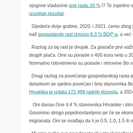
njegove vladavine
one rastu 20 %
!? To zajedno 
izuzetan rezultat
.
Sljedeće dvije godine, 2020. i 2021. ćemo zbog p
naš
gospodarski rast iznosio 6.3 % BDP-a
, a već
Razlog za taj rast je dvojak. Za glasače prvi važ
drugih plaća. One su porasle s 400 eura neto u 
Normalno istovremeno su porasle i mirovine što ne
Drugi razlog za povećanje gospodarskog rasta pred
dolaskom se ujedno povećao i broj stanovnika što 
Hrvatska je izdala 172 499 radnih dozvola
, a 202
Oni danas čine 4.4 % stanovnika Hrvatske i str
Govorimo strogo pojednostavljeno jer će se ekonom
migranata. Oni se svađaju da li je 0.5, 1.0, 1.5 ili