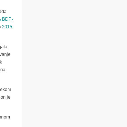
lada
 % BDP-
a
2015.
jala
avanje
k
 na
ijekom
 on je
obnom