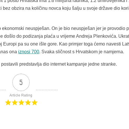
nt 1 pošto Hrvatska ima 1.6 milijuna radnika, 1.2 umirovljenika i 
ci bez obzira na količinu novca koju šalju u svoje države dio kori
 ekonomski neuspješan. On je bio neuspješan jer je provodio po
a je došlo do podizanja plaća u vrijeme Andreja Plenkovića. Ukra
oj Europi pa su one išle gore. Kao primjer toga ćemo navesti Lat
danas ona
iznosi 700
. Svaka sličnost s Hrvatskom je namjerna.
 postavili predstavlja dio internet kampanje jedne stranke.
5
Article Rating