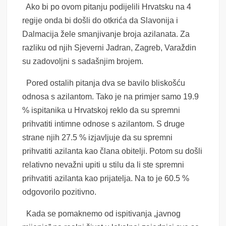
Ako bi po ovom pitanju podijelili Hrvatsku na 4
regije onda bi došli do otkrića da Slavonija i
Dalmacija žele smanjivanje broja azilanata. Za
razliku od njih Sjeverni Jadran, Zagreb, Varaždin
su zadovoljni s sadašnjim brojem.
Pored ostalih pitanja dva s
e
bavilo
bliskošću
odnosa s azilantom.
Tako je na primjer samo 19.9
% ispitanika u Hrvatskoj reklo da su spremni
prihvatiti intimne odnose s azilantom. S druge
strane njih 27.5 % izjavljuje da su spremni
prihvatiti azilanta kao člana obitelji.
Potom s
u
do
šli
relativno nevažni upiti u stilu da li ste spremni
prihvatiti azilanta kao prijatelja. Na to je 60.5 %
odgovorilo pozitivno.
Kada se pomaknemo od ispitivanja „javnog