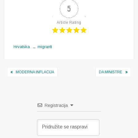
5
Article Rating
Hrvatska
migranti
Navigacija
MODERNA INFLACIJA
DA MINISTRE
objava
Registracija