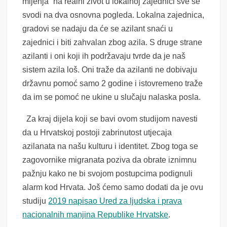
mijenja” na realni život u lokalnoj zajednici sve se
svodi na dva osnovna pogleda. Lokalna zajednica,
gradovi se nadaju da će se azilant snaći u
zajednici i biti zahvalan zbog azila. S druge strane
azilanti i oni koji ih podržavaju tvrde da je naš
sistem azila loš. Oni traže da azilanti ne dobivaju
državnu pomoć samo 2 godine i istovremeno traže
da im se pomoć ne ukine u slučaju nalaska posla.
Za kraj dijela koji se bavi ovom studijom navesti
da u Hrvatskoj postoji zabrinutost utjecaja
azilanata na našu kulturu i identitet. Zbog toga se
zagovornike migranata poziva da obrate iznimnu
pažnju kako ne bi svojom postupcima podignuli
alarm kod Hrvata. Još ćemo samo dodati da je ovu
studiju
2019 napisao Ured za ljudska i prava
nacionalnih manjina Republike Hrvatske
.